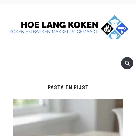
DE BESTE TIPS VOOR JE, ALS JE IETS LEKKERS OP TAFEL
WILT ZETTEN.
PASTA EN RIJST