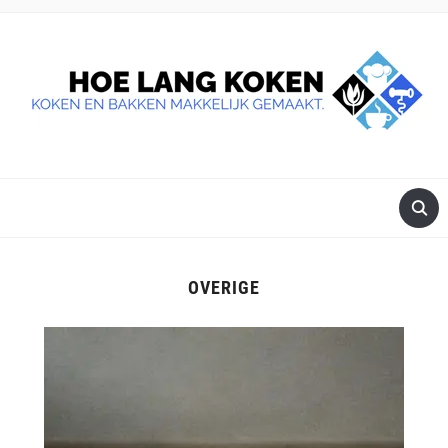
DE BESTE TIPS VOOR JE, ALS JE IETS LEKKERS OP TAFEL
WILT ZETTEN.
OVERIGE