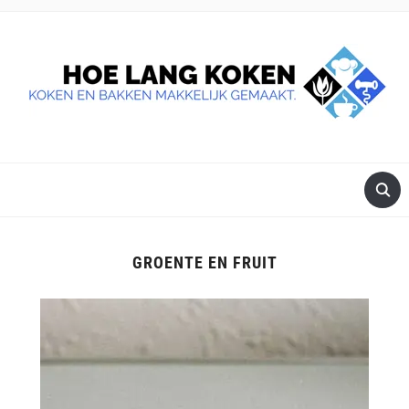
DE BESTE TIPS VOOR JE, ALS JE IETS LEKKERS OP TAFEL
WILT ZETTEN.
GROENTE EN FRUIT