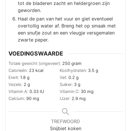
tot de bladeren zacht en heldergroen zijn
geworden.
Haal de pan van het vuur en giet eventueel
overtollig water af. Breng het op smaak met
een snufje zout en een vleugje versgemalen
zwarte peper.
VOEDINGSWAARDE
Totale gewicht (ongeveer):
250
gram
Calorieën:
23
kcal
Koolhydraten:
3.5
g
Eiwit:
1.8
g
Vet:
0.2
g
Vezels:
2
g
Suiker:
3
g
Vitamin A:
0.33
IU
Vitamin C:
30
mg
Calcium:
90
mg
IJzer:
2.9
mg
TREFWOORD
Snijbiet koken