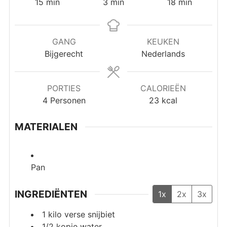
minuten
minuten
minuten
15
min
3
min
18
min
GANG
KEUKEN
Bijgerecht
Nederlands
PORTIES
CALORIEËN
4
Personen
23
kcal
MATERIALEN
Pan
INGREDIËNTEN
1x
2x
3x
1
kilo verse snijbiet
1/2
kopje water