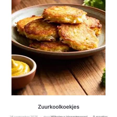
Zuurkoolkoekjes
28 september 2025
door
Wilhelmus Hengstmengel
0 reacties