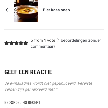
Bier kaas soep
5 from 1 vote (
1 beoordelingen zonder
commentaar
)
GEEF EEN REACTIE
Je e-mailadres wordt niet gepubliceerd.
Vereiste
velden zijn gemarkeerd met
*
BEOORDELING RECEPT