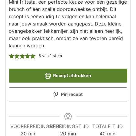
Mini frittata, een perfecte keuze voor een gezellige
brunch of een snelle doordeweekse ontbijt. Dit
recept is eenvoudig te volgen en kan helemaal
naar jouw smaak worden aangepast. Deze kleine,
ovengebakken lekkernijen zijn niet alleen heerlijk,
maar ook praktisch, omdat ze van tevoren bereid
kunnen worden.
5
van 1 stem
Recept afdrukken
Pin recept
VOORBEREIDINGSTIJD
BEREIDINGSTIJD
TOTALE TIJD
minuten
minuten
minuten
20
min
20
min
40
min