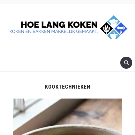
DE BESTE TIPS VOOR JE, ALS JE IETS LEKKERS OP TAFEL
WILT ZETTEN.
KOOKTECHNIEKEN