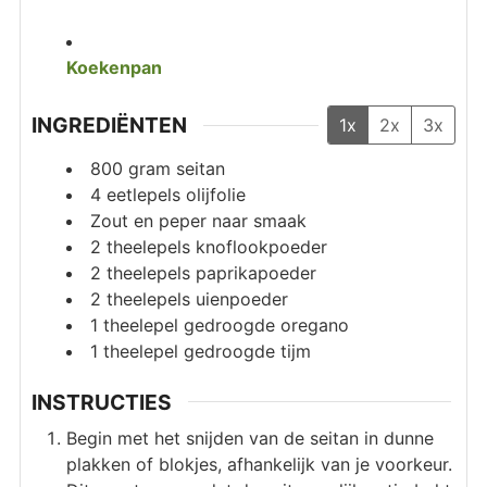
Koekenpan
INGREDIËNTEN
1x
2x
3x
800
gram
seitan
4
eetlepels
olijfolie
Zout en peper naar smaak
2
theelepels
knoflookpoeder
2
theelepels
paprikapoeder
2
theelepels
uienpoeder
1
theelepel
gedroogde oregano
1
theelepel
gedroogde tijm
INSTRUCTIES
Begin met het snijden van de seitan in dunne
plakken of blokjes, afhankelijk van je voorkeur.