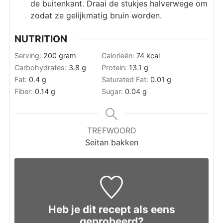
de buitenkant. Draai de stukjes halverwege om
zodat ze gelijkmatig bruin worden.
NUTRITION
Serving:
200
gram
Calorieën:
74
kcal
Carbohydrates:
3.8
g
Protein:
13.1
g
Fat:
0.4
g
Saturated Fat:
0.01
g
Fiber:
0.14
g
Sugar:
0.04
g
TREFWOORD
Seitan bakken
Heb je dit recept als eens
geprobeerd?