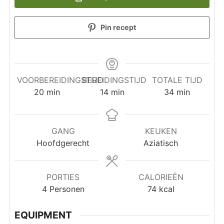
Pin recept
VOORBEREIDINGSTIJD
BEREIDINGSTIJD
TOTALE TIJD
minuten
minuten
minuten
20
min
14
min
34
min
GANG
KEUKEN
Hoofdgerecht
Aziatisch
PORTIES
CALORIEËN
4
Personen
74
kcal
EQUIPMENT