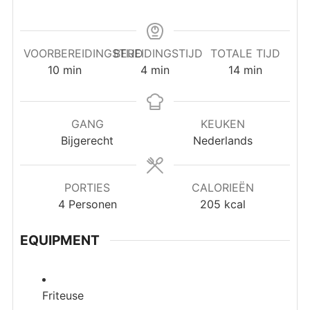
VOORBEREIDINGSTIJD
BEREIDINGSTIJD
TOTALE TIJD
minuten
minuten
minuten
10
min
4
min
14
min
GANG
KEUKEN
Bijgerecht
Nederlands
PORTIES
CALORIEËN
4
Personen
205
kcal
EQUIPMENT
Friteuse