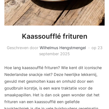
Kaassoufflé frituren
Geschreven door
Wilhelmus Hengstmengel
op
23
september 2025
Hoe lang kaassoufflé frituren? Wie kent dit iconische
Nederlandse snackje niet? Deze heerlijke lekkernij,
gevuld met gesmolten kaas en omhuld door een
goudbruin korstje, is een ware traktatie voor de
smaakpapillen. Het is dan ook geen wonder dat het
frituren van een kaassoufflé een geliefde
kooktechniek is die in vele huishoudens regelmatig