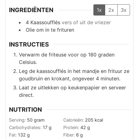
INGREDIËNTEN
1x
2x
3x
4
Kaassoufflés
vers of uit de vriezer
Olie om in te frituren
INSTRUCTIES
Verwarm de friteuse voor op 180 graden
Celsius.
Leg de kaassoufflés in het mandje en frituur ze
goudbruin en krokant, ongeveer 4 minuten.
Laat ze uitlekken op keukenpapier en serveer
direct.
NUTRITION
Serving:
50
gram
Calorieën:
205
kcal
Carbohydrates:
17
g
Protein:
42
g
Fat:
132
g
Fiber:
6
g