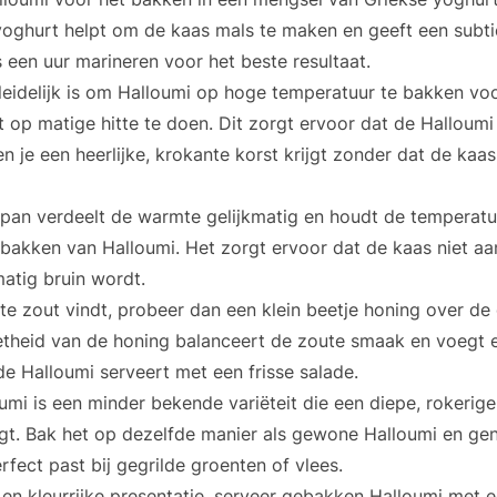
yoghurt helpt om de kaas mals te maken en geeft een subti
 een uur marineren voor het beste resultaat.
eidelijk is om Halloumi op hoge temperatuur te bakken voor
t op matige hitte te doen. Dit zorgt ervoor dat de Halloumi
 je een heerlijke, krokante korst krijgt zonder dat de kaa
n pan verdeelt de warmte gelijkmatig en houdt de temperatu
 bakken van Halloumi. Het zorgt ervoor dat de kaas niet aan
matig bruin wordt.
 te zout vindt, probeer dan een klein beetje honing over d
theid van de honing balanceert de zoute smaak en voegt ee
 de Halloumi serveert met een frisse salade.
mi is een minder bekende variëteit die een diepe, rokerig
t. Bak het op dezelfde manier als gewone Halloumi en gen
fect past bij gegrilde groenten of vlees.
 en kleurrijke presentatie, serveer gebakken Halloumi met 