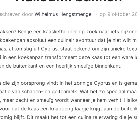
schreven door
Wilhelmus Hengstmengel
op
9 oktober 2
akken? Ben je een kaasliefhebber op zoek naar iets bijzon
koekenpan absoluut een culinair avontuur dat je niet wilt 
s, afkomstig uit Cyprus, staat bekend om zijn unieke tex
 in een koekenpan transformeert deze kaas tot een ware l
an de buitenkant en een heerlijk smeuïge binnenkant.
s die zijn oorsprong vindt in het zonnige Cyprus en is gem
natie van schapen- en geitenmelk. Wat het zo speciaal maak
is, maar zacht en smeuïg wordt wanneer je hem verhit. Hall
oor dat de kaas een knapperig laagje krijgt aan de buitenka
romig blijft. Dit maakt het tot een culinaire ervaring die je 