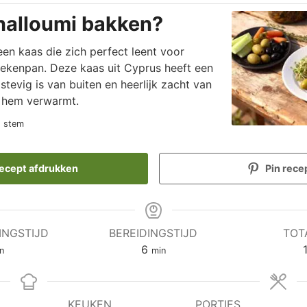
halloumi bakken?
en kaas die zich perfect leent voor
oekenpan. Deze kaas uit Cyprus heeft een
stevig is van buiten en heerlijk zacht van
 hem verwarmt.
1 stem
ecept afdrukken
Pin rece
INGSTIJD
BEREIDINGSTIJD
TOT
nuten
minuten
6
n
min
KEUKEN
PORTIES