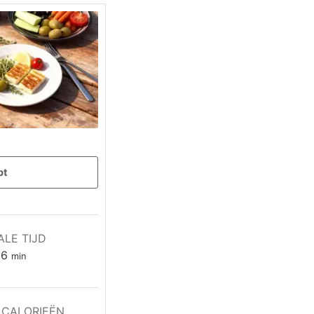
pt
ALE TIJD
minuten
16
min
CALORIEËN