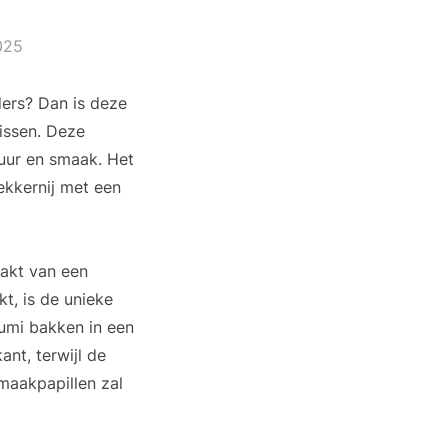
025
ders? Dan is deze
missen. Deze
tuur en smaak. Het
ekkernij met een
aakt van een
t, is de unieke
oumi bakken in een
nt, terwijl de
smaakpapillen zal