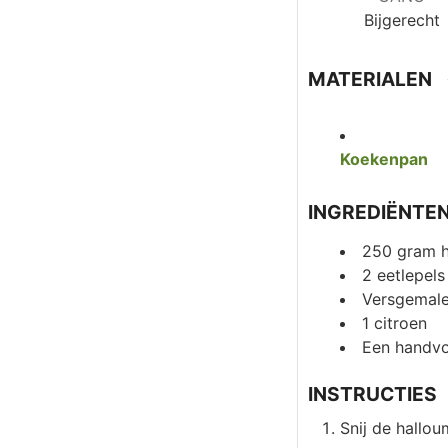
Bijgerecht
MATERIALEN
Koekenpan
INGREDIËNTE
250
gram
2
eetlepels
Versgemale
1
citroen
Een handvo
INSTRUCTIES
Snij de hallou