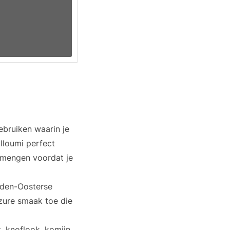
ebruiken waarin je
alloumi perfect
 mengen voordat je
idden-Oosterse
zure smaak toe die
, knoflook, komijn