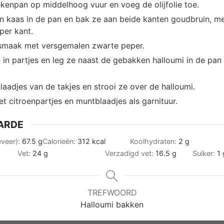
ekenpan op middelhoog vuur en voeg de olijfolie toe.
n kaas in de pan en bak ze aan beide kanten goudbruin, mee
per kant.
smaak met versgemalen zwarte peper.
n in partjes en leg ze naast de gebakken halloumi in de pan 
aadjes van de takjes en strooi ze over de halloumi.
t citroenpartjes en muntblaadjes als garnituur.
ARDE
eveer):
67.5
g
Calorieën:
312
kcal
Koolhydraten:
2
g
Vet:
24
g
Verzadigd vet:
16.5
g
Suiker:
1
TREFWOORD
Halloumi bakken