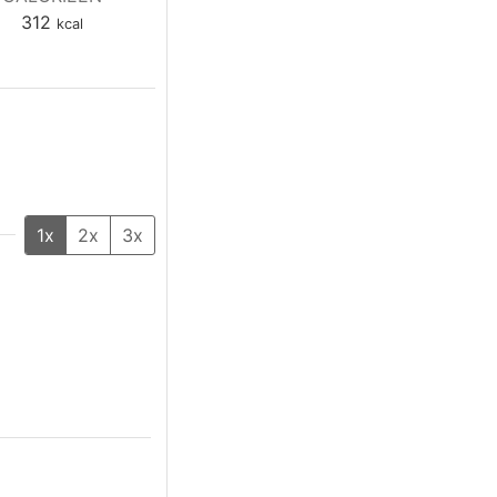
312
kcal
1x
2x
3x