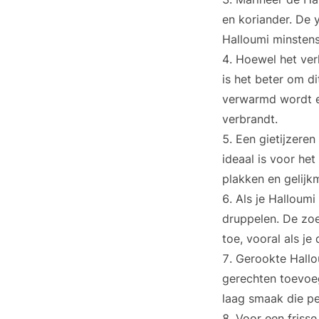
en koriander. De 
Halloumi minstens
Hoewel het verl
is het beter om di
verwarmd wordt en
verbrandt.
Een gietijzere
ideaal is voor het
plakken en gelijk
Als je Halloumi
druppelen. De zoe
toe, vooral als je
Gerookte Hallou
gerechten toevoeg
laag smaak die per
Voor een frisse