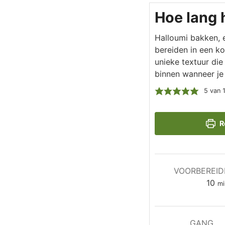
Hoe lang 
Halloumi bakken, e
bereiden in een k
unieke textuur die 
binnen wanneer je
5
van 
R
VOORBEREID
mi
10
mi
GANG