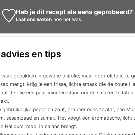
Heb je dit recept als eens geprobeerd?
Laat ons weten
hoe het was.
 advies en tips
vaak gebakken in gewone olijfolie, maar door olijfolie te g
sap mengt, krijg je een frisse, lichte smaak die de zoute H
aat de olie een paar minuten staan om de smaken te laten
akt.
e gebruikelijke peper en zout, probeer eens za’atar, een M
jm, sesamzaad en sumak. Het voegt een aromatische, licht 
an Halloumi mooi in balans brengt.
lloumi voor het bakken in een mengsel van Griekse yoghurt