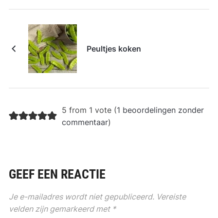
Peultjes koken
5 from 1 vote (
1 beoordelingen zonder
commentaar
)
GEEF EEN REACTIE
Je e-mailadres wordt niet gepubliceerd.
Vereiste
velden zijn gemarkeerd met
*