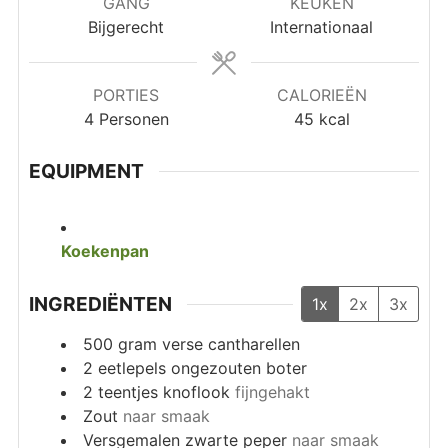
GANG
KEUKEN
Bijgerecht
Internationaal
PORTIES
CALORIEËN
4
Personen
45
kcal
EQUIPMENT
Koekenpan
INGREDIËNTEN
1x
2x
3x
500
gram
verse cantharellen
2
eetlepels
ongezouten boter
2
teentjes knoflook
fijngehakt
Zout
naar smaak
Versgemalen zwarte peper
naar smaak