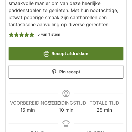
smaakvolle manier om van deze heerlijke
paddenstoelen te genieten. Met hun nootachtige,
ietwat peperige smaak zijn cantharellen een
fantastische aanvulling op diverse gerechten.
5
van 1 stem
Recept afdrukken
Pin recept
VOORBEREIDINGSTIJD
BEREIDINGSTIJD
TOTALE TIJD
minuten
minuten
minuten
15
min
10
min
25
min