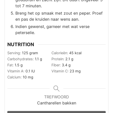
tot 7 minuten.
Breng het op smaak met zout en peper. Proef
en pas de kruiden naar wens aan.
Indien gewenst, garneer met wat verse
peterselie.
NUTRITION
Serving:
125
gram
Calorieën:
45
kcal
Carbohydrates:
1.1
g
Protein:
2.1
g
Fat:
1.5
g
Fiber:
3.4
g
Vitamin A:
0.1
IU
Vitamin C:
23
mg
Calcium:
10
mg
TREFWOORD
Cantharellen bakken