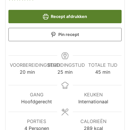
Recept afdrukken
Pin recept
VOORBEREIDINGSTIJD
BEREIDINGSTIJD
TOTALE TIJD
minuten
minuten
minuten
20
min
25
min
45
min
GANG
KEUKEN
Hoofdgerecht
Internationaal
PORTIES
CALORIEËN
4
Personen
289
kcal