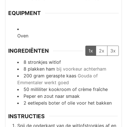
EQUIPMENT
Oven
INGREDIËNTEN
1x
2x
3x
8
stronkjes witlof
8
plakken ham
bij voorkeur achterham
200
gram
geraspte kaas
Gouda of
Emmentaler werkt goed
50
milliliter
kookroom of crème fraîche
Peper en zout naar smaak
2
eetlepels
boter of olie voor het bakken
INSTRUCTIES
Snij de onderkant van de witlofstronkjes af en