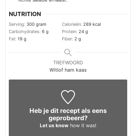
NUTRITION
Serving:
300
gram
Calorieën:
289
kcal
Carbohydrates:
6
g
Protein:
24
g
Fat:
19
g
Fiber:
2
g
TREFWOORD
Witlof ham kaas
Heb je dit recept als eens
geprobeerd?
Let us know
how it was!