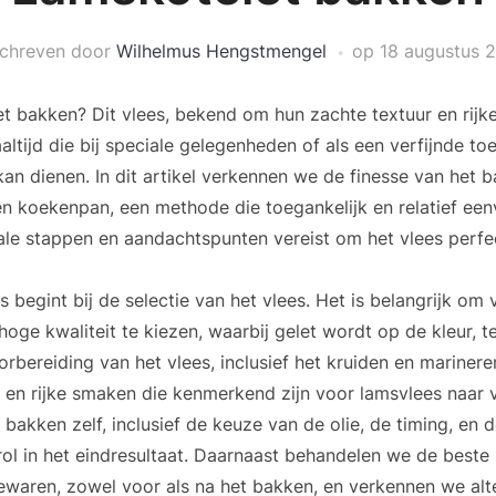
chreven door
Wilhelmus Hengstmengel
op
18 augustus 
t bakken? Dit vlees, bekend om hun zachte textuur en rijke
ltijd die bij speciale gelegenheden of als een verfijnde t
 kan dienen. In dit artikel verkennen we de finesse van het 
en koekenpan, een methode die toegankelijk en relatief een
ale stappen en aandachtspunten vereist om het vlees perfec
s begint bij de selectie van het vlees. Het is belangrijk om 
oge kwaliteit te kiezen, waarbij gelet wordt op de kleur, t
rbereiding van het vlees, inclusief het kruiden en marinere
en rijke smaken die kenmerkend zijn voor lamsvlees naar 
bakken zelf, inclusief de keuze van de olie, de timing, en 
 rol in het eindresultaat. Daarnaast behandelen we de best
ewaren, zowel voor als na het bakken, en verkennen we alt