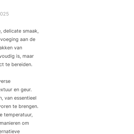
2025
, delicate smaak,
oevoeging aan de
bakken van
voudig is, maar
t te bereiden.
verse
extuur en geur.
n, van essentieel
voren te brengen.
de temperatuur,
e manieren om
ernatieve