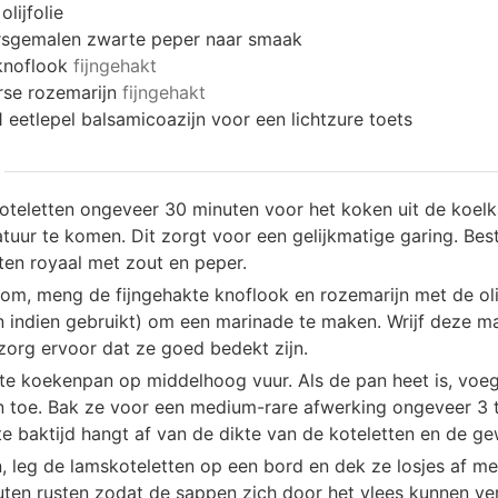
olijfolie
rsgemalen zwarte peper naar smaak
knoflook
fijngehakt
rse rozemarijn
fijngehakt
1 eetlepel balsamicoazijn voor een lichtzure toets
oteletten ongeveer 30 minuten voor het koken uit de koel
uur te komen. Dit zorgt voor een gelijkmatige garing. Best
ten royaal met zout en peper.
kom, meng de fijngehakte knoflook en rozemarijn met de olij
n indien gebruikt) om een marinade te maken. Wrijf deze m
zorg ervoor dat ze goed bedekt zijn.
ote koekenpan op middelhoog vuur. Als de pan heet is, voe
n toe. Bak ze voor een medium-rare afwerking ongeveer 3 
te baktijd hangt af van de dikte van de koteletten en de g
, leg de lamskoteletten op een bord en dek ze losjes af me
uten rusten zodat de sappen zich door het vlees kunnen ver