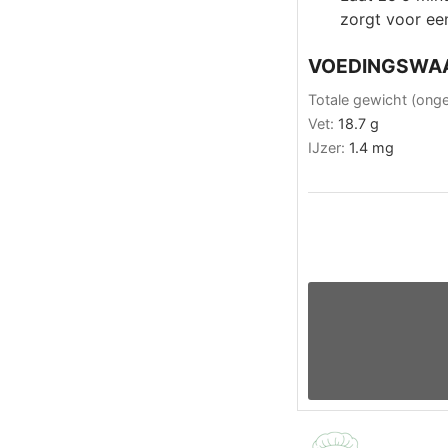
zorgt voor een
VOEDINGSWA
Totale gewicht (ong
Vet:
18.7
g
IJzer:
1.4
mg