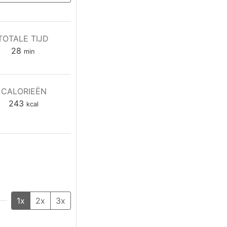
TOTALE TIJD
minuten
28
min
CALORIEËN
243
kcal
1x
2x
3x