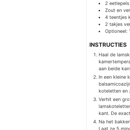
2
eetlepels
Zout en ve
4
teentjes 
2
takjes ve
Optioneel: 
INSTRUCTIES
Haal de lamsk
kamertemperat
aan beide kan
In een kleine 
balsamicoazij
koteletten en 
Verhit een gr
lamskotelette
kant. De exac
Na het bakken
Laat ze 5 min