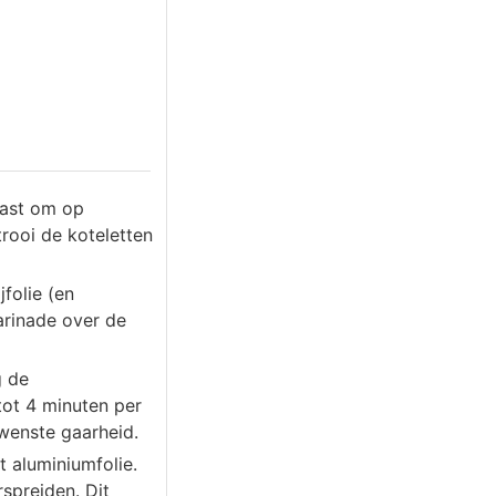
kast om op
rooi de koteletten
folie (en
arinade over de
g de
tot 4 minuten per
ewenste gaarheid.
t aluminiumfolie.
spreiden. Dit