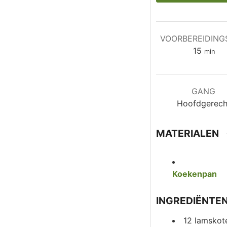
VOORBEREIDING
minut
15
min
GANG
Hoofdgerech
MATERIALEN
Koekenpan
INGREDIËNTE
12
lamskote