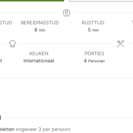
STIJD
BEREIDINGSTIJD
RUSTTIJD
en
minuten
minuten
8
5
min
min
KEUKEN
PORTIES
t
Internationaal
4
Personen
N
letten
ongeveer 3 per persoon