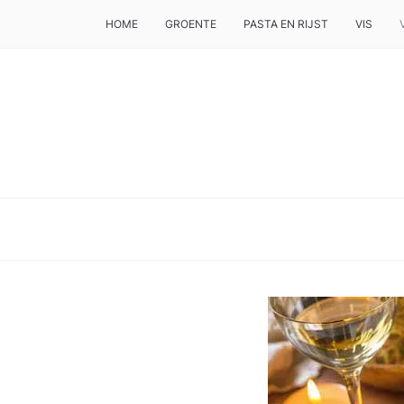
HOME
GROENTE
PASTA EN RIJST
VIS
DE BESTE TIPS VOOR JE, ALS JE IETS LEKKERS