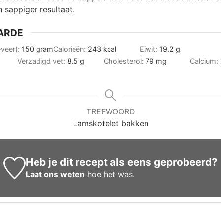
 sappiger resultaat.
ARDE
eveer):
150
gram
Calorieën:
243
kcal
Eiwit:
19.2
g
Verzadigd vet:
8.5
g
Cholesterol:
79
mg
Calcium:
TREFWOORD
Lamskotelet bakken
Heb je dit recept als eens geprobeerd?
Laat ons weten
hoe het was.