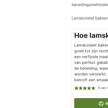
bereidingsmethoden 
Lamskotelet bakken 
Hoe lamsk
Lamskotelet bakken
goed tot zijn rech
een verfijnde maal
van perfect gebak
de bereiding, waa
worden versterkt.
belooft een smaakv
5
van 
R