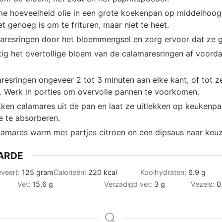
ime hoeveelheid olie in een grote koekenpan op middelhoog
et genoeg is om te frituren, maar niet te heet.
aresringen door het bloemmengsel en zorg ervoor dat ze g
ig het overtollige bloem van de calamaresringen af voordat
resringen ongeveer 2 tot 3 minuten aan elke kant, of tot z
n. Werk in porties om overvolle pannen te voorkomen.
ken calamares uit de pan en laat ze uitlekken op keukenp
ie te absorberen.
lamares warm met partjes citroen en een dipsaus naar keuz
ARDE
eveer):
125
gram
Calorieën:
220
kcal
Koolhydraten:
6.9
g
Vet:
15.6
g
Verzadigd vet:
3
g
Vezels:
0