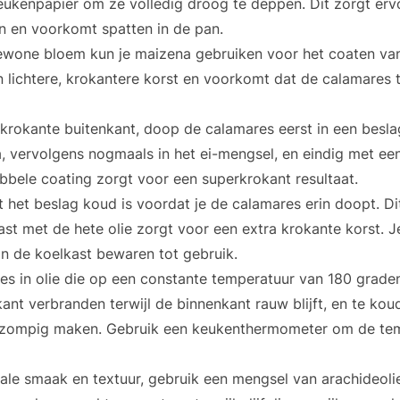
ukenpapier om ze volledig droog te deppen. Dit zorgt erv
ken en voorkomt spatten in de pan.
gewone bloem kun je maizena gebruiken voor het coaten va
 lichtere, krokantere korst en voorkomt dat de calamares t
krokante buitenkant, doop de calamares eerst in een besla
, vervolgens nogmaals in het ei-mengsel, en eindig met een
bele coating zorgt voor een superkrokant resultaat.
 het beslag koud is voordat je de calamares erin doopt. Di
st met de hete olie zorgt voor een extra krokante korst. J
n de koelkast bewaren tot gebruik.
s in olie die op een constante temperatuur van 180 graden 
kant verbranden terwijl de binnenkant rauw blijft, en te koud
 zompig maken. Gebruik een keukenthermometer om de tem
le smaak en textuur, gebruik een mengsel van arachideolie e