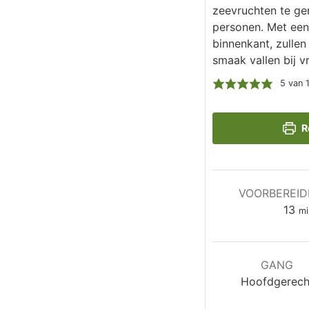
zeevruchten te gen
personen. Met een
binnenkant, zulle
smaak vallen bij v
5
van 
R
VOORBEREID
mi
13
mi
GANG
Hoofdgerech