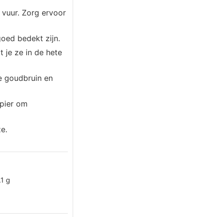
 vuur. Zorg ervoor
oed bedekt zijn.
 je ze in de hete
e goudbruin en
apier om
e.
.1
g