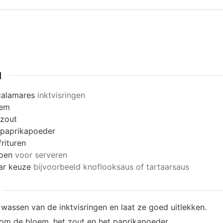
N
calamares
inktvisringen
oem
zout
paprikapoeder
frituren
roen
voor serveren
ar keuze
bijvoorbeeld knoflooksaus of tartaarsaus
wassen van de inktvisringen en laat ze goed uitlekken.
om de bloem, het zout en het paprikapoeder.