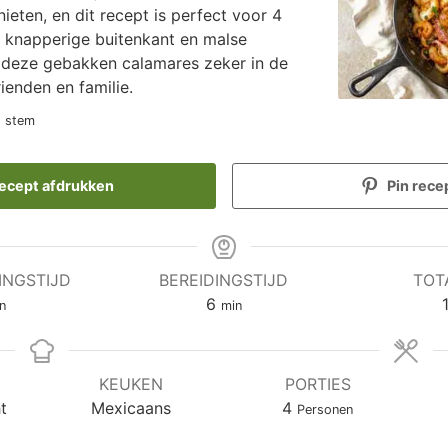
ieten, en dit recept is perfect voor 4
 knapperige buitenkant en malse
n deze gebakken calamares zeker in de
rienden en familie.
1 stem
ecept afdrukken
Pin rece
INGSTIJD
BEREIDINGSTIJD
TOT
nuten
minuten
6
n
min
KEUKEN
PORTIES
t
Mexicaans
4
Personen