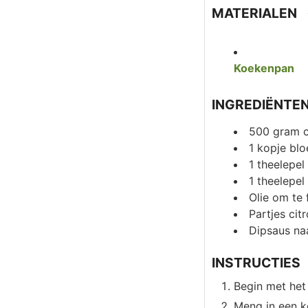
MATERIALEN
Koekenpan
INGREDIËNTE
500
gram
1
kopje bl
1
theelepel
1
theelepel
Olie om te 
Partjes cit
Dipsaus na
INSTRUCTIES
Begin met het 
Meng in een k