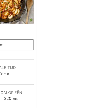
pt
ALE TIJD
minuten
19
min
CALORIEËN
220
kcal