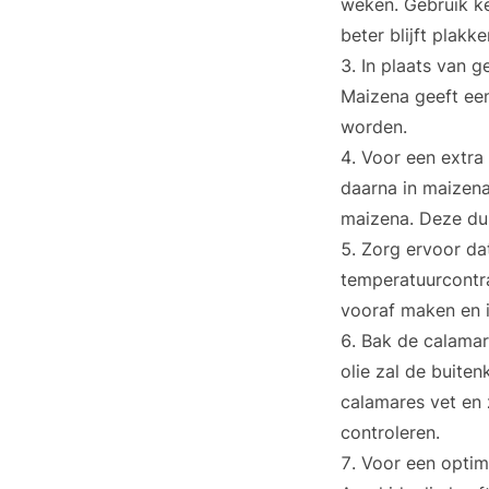
weken. Gebruik ke
beter blijft plak
In plaats van 
Maizena geeft een
worden.
Voor een extra 
daarna in maizena
maizena. Deze dub
Zorg ervoor dat
temperatuurcontra
vooraf maken en i
Bak de calamare
olie zal de buiten
calamares vet en
controleren.
Voor een optima