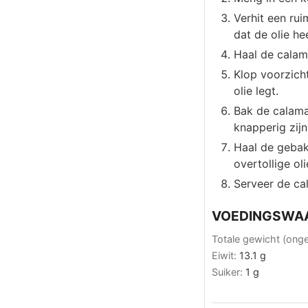
Verhit een ru
dat de olie he
Haal de calam
Klop voorzicht
olie legt.
Bak de calama
knapperig zij
Haal de gebak
overtollige ol
Serveer de ca
VOEDINGSWA
Totale gewicht (ong
Eiwit:
13.1
g
Suiker:
1
g