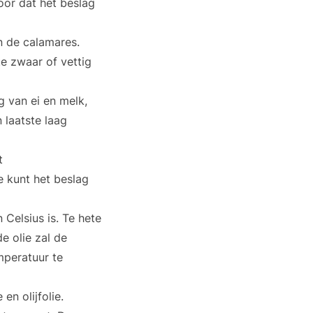
oor dat het beslag
n de calamares.
e zwaar of vettig
g van ei en melk,
 laatste laag
t
e kunt het beslag
Celsius is. Te hete
e olie zal de
peratuur te
n olijfolie.