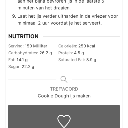
aan het bijna bevroren ijs in de laatste 5
minuten van het draaien.
Laat het ijs verder uitharden in de vriezer voor
minimaal 2 uur voordat je het serveert.
NUTRITION
Serving:
150
Milliliter
Calorieën:
250
kcal
Carbohydrates:
26.2
g
Protein:
4.5
g
Fat:
14.1
g
Saturated Fat:
8.9
g
Sugar:
22.2
g
TREFWOORD
Cookie Dough ijs maken