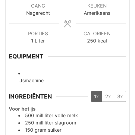
GANG
KEUKEN
Nagerecht
Amerikaans
PORTIES
CALORIEËN
1
Liter
250
kcal
EQUIPMENT
IJsmachine
INGREDIËNTEN
1x
2x
3x
Voor het ijs
500
milliliter
volle melk
250
milliliter
slagroom
150
gram
suiker