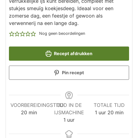
verrukkelijke ijs kunt bereiden, compleet met
stukjes smeuïg koekjesdeeg. Ideaal voor een
zomerse dag, een feestje of gewoon als
verwennerij na een lange dag.
Nog geen beoordelingen
Recept afdrukken
Pin recept
VOORBEREIDINGSTIJD
TIJD IN DE
TOTALE TIJD
minuten
uur
minuten
20
min
IJSMACHINE
1
uur
20
min
uur
1
uur