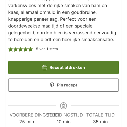
varkensvlees met de rijke smaken van ham en
kaas, allemaal omhuld in een goudbruine,
knapperige paneerlaag. Perfect voor een
doordeweekse maaltijd of een speciale
gelegenheid, cordon bleu is verrassend eenvoudig
te bereiden en biedt een heerlijke smaaksensatie.
5
van 1 stem
Recept afdrukken
Pin recept
VOORBEREIDINGSTIJD
BEREIDINGSTIJD
TOTALE TIJD
minuten
minuten
minuten
25
min
10
min
35
min