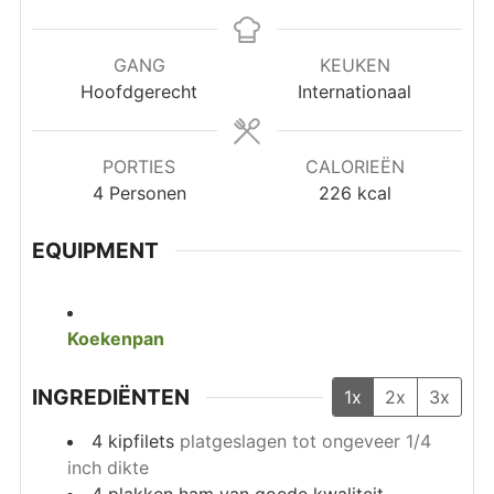
GANG
KEUKEN
Hoofdgerecht
Internationaal
PORTIES
CALORIEËN
4
Personen
226
kcal
EQUIPMENT
Koekenpan
INGREDIËNTEN
1x
2x
3x
4
kipfilets
platgeslagen tot ongeveer 1/4
inch dikte
4
plakken ham van goede kwaliteit