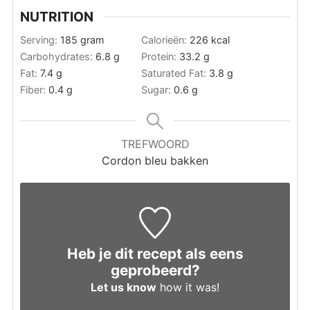
NUTRITION
Serving:
185
gram
Calorieën:
226
kcal
Carbohydrates:
6.8
g
Protein:
33.2
g
Fat:
7.4
g
Saturated Fat:
3.8
g
Fiber:
0.4
g
Sugar:
0.6
g
TREFWOORD
Cordon bleu bakken
Heb je dit recept als eens
geprobeerd?
Let us know
how it was!