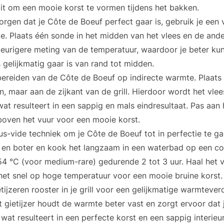
it om een mooie korst te vormen tijdens het bakken.
orgen dat je Côte de Boeuf perfect gaar is, gebruik je een
. Plaats één sonde in het midden van het vlees en de ande
keurigere meting van de temperatuur, waardoor je beter kun
 gelijkmatig gaar is van rand tot midden.
ereiden van de Côte de Boeuf op indirecte warmte. Plaats h
 maar aan de zijkant van de grill. Hierdoor wordt het vle
wat resulteert in een sappig en mals eindresultaat. Pas aan h
 boven het vuur voor een mooie korst.
s-vide techniek om je Côte de Boeuf tot in perfectie te g
 en boter en kook het langzaam in een waterbad op een co
4 °C (voor medium-rare) gedurende 2 tot 3 uur. Haal het v
 het snel op hoge temperatuur voor een mooie bruine korst.
tijzeren rooster in je grill voor een gelijkmatige warmteve
et gietijzer houdt de warmte beter vast en zorgt ervoor dat
 wat resulteert in een perfecte korst en een sappig interieu