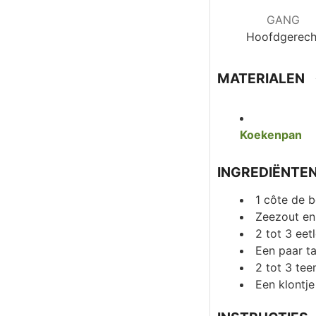
GANG
Hoofdgerech
MATERIALEN
Koekenpan
INGREDIËNTE
1
côte de b
Zeezout en
2
tot 3 eetl
Een paar ta
2
tot 3 tee
Een klontje