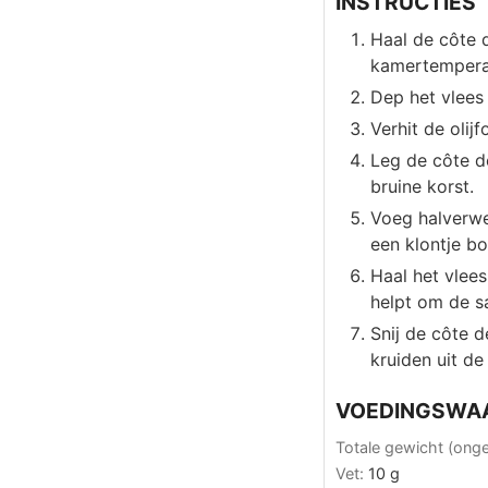
INSTRUCTIES
Haal de côte 
kamertemperat
Dep het vlees
Verhit de olij
Leg de côte d
bruine korst.
Voeg halverwe
een klontje bo
Haal het vlees
helpt om de sa
Snij de côte 
kruiden uit de
VOEDINGSWA
Totale gewicht (ong
Vet:
10
g