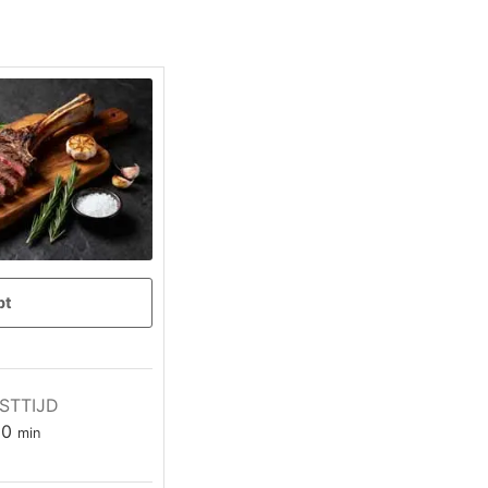
pt
STTIJD
minuten
10
min