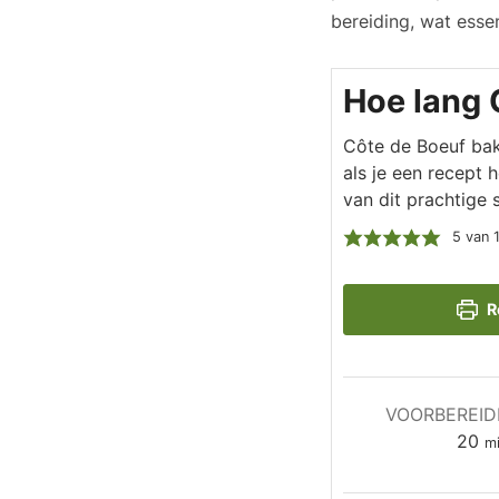
bereiding, wat esse
Hoe lang 
Côte de Boeuf bakk
als je een recept 
van dit prachtige 
5
van 
R
VOORBEREID
mi
20
m