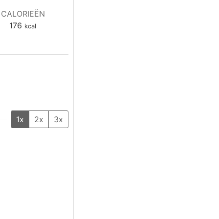
CALORIEËN
176
kcal
1x
2x
3x