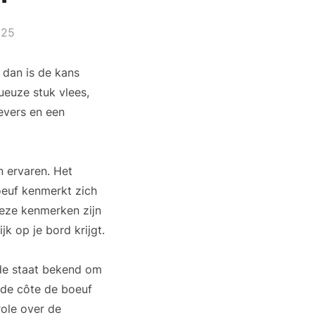
025
 dan is de kans
ueuze stuk vlees,
oevers en een
n ervaren. Het
oeuf kenmerkt zich
Deze kenmerken zijn
jk op je bord krijgt.
de staat bekend om
 de côte de boeuf
ole over de