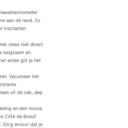
 vleesthermometer
re aan de rand. Zo
t inschatten
et vlees niet direct
es langzaam en
et einde gril je het
aren. Vacumeer het
nstante
lees uit de zak, dep
rdeling en een mooie
 je Côte de Boeuf
r. Zorg ervoor dat je