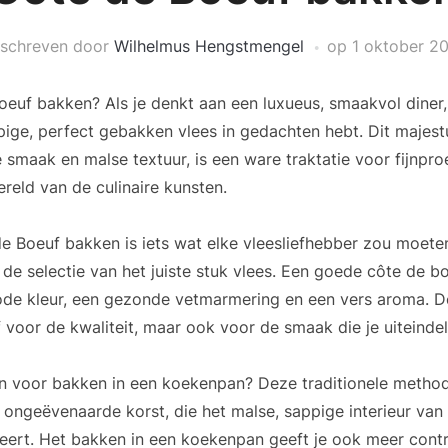
schreven door
Wilhelmus Hengstmengel
op
1 oktober 2
euf bakken? Als je denkt aan een luxueus, smaakvol diner,
ppige, perfect gebakken vlees in gedachten hebt. Dit majest
e smaak en malse textuur, is een ware traktatie voor fijnpr
reld van de culinaire kunsten.
e Boeuf bakken is iets wat elke vleesliefhebber zou moete
 de selectie van het juiste stuk vlees. Een goede côte de b
rode kleur, een gezonde vetmarmering en een vers aroma. 
ef voor de kwaliteit, maar ook voor de smaak die je uiteindeli
 voor bakken in een koekenpan? Deze traditionele metho
 ongeëvenaarde korst, die het malse, sappige interieur van
eert. Het bakken in een koekenpan geeft je ook meer contr