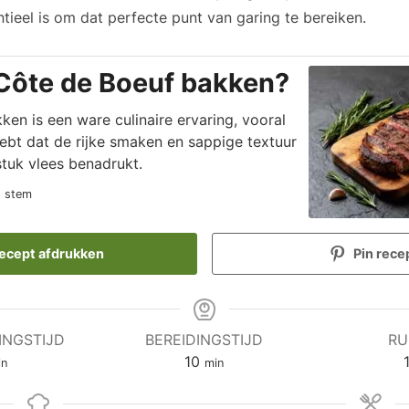
ntieel is om dat perfecte punt van garing te bereiken.
Côte de Boeuf bakken?
en is een ware culinaire ervaring, vooral
hebt dat de rijke smaken en sappige textuur
stuk vlees benadrukt.
1 stem
ecept afdrukken
Pin rece
INGSTIJD
BEREIDINGSTIJD
RU
nuten
minuten
10
in
min