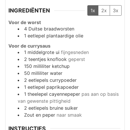
INGREDIËNTEN
1x
2x
3x
Voor de worst
4
Duitse braadworsten
1
eetlepel
plantaardige olie
Voor de currysaus
1
middelgrote ui
fijngesneden
2
teentjes knoflook
geperst
150
milliliter
ketchup
50
milliliter
water
2
eetlepels
currypoeder
1
eetlepel
paprikapoeder
1
theelepel
cayennepeper
pas aan op basis
van gewenste pittigheid
2
eetlepels
bruine suiker
Zout en peper
naar smaak
INSTRUCTIES