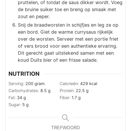
pruttelen, of totdat de saus dikker wordt. Voeg
de bruine suiker toe en breng op smaak met
zout en peper.
Snij de braadworsten in schijfjes en leg ze op
een bord. Giet de warme currysaus rijkelijk
over de worsten. Serveer met een portie friet
of vers brood voor een authentieke ervaring.
Dit gerecht gaat uitstekend samen met een
koud Duits bier of een frisse salade.
NUTRITION
Serving:
200
gram
Calorieën:
429
kcal
Carbohydrates:
8.5
g
Protein:
22.5
g
Fat:
34
g
Fiber:
1.7
g
Sugar:
5
g
TREFWOORD