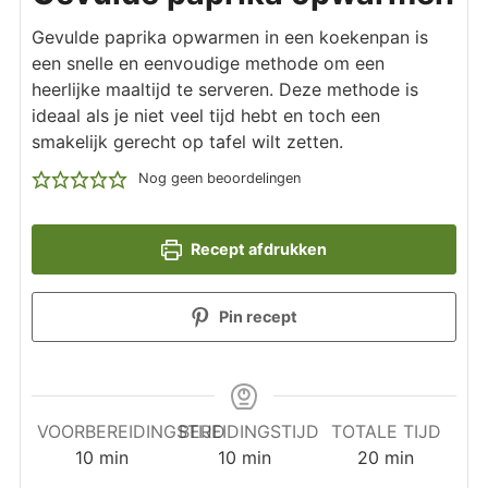
Gevulde paprika opwarmen in een koekenpan is
een snelle en eenvoudige methode om een
heerlijke maaltijd te serveren. Deze methode is
ideaal als je niet veel tijd hebt en toch een
smakelijk gerecht op tafel wilt zetten.
Nog geen beoordelingen
Recept afdrukken
Pin recept
VOORBEREIDINGSTIJD
BEREIDINGSTIJD
TOTALE TIJD
minuten
minuten
minuten
10
min
10
min
20
min