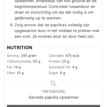
opwarmen, afhankelijk van hun grootte en de
begintemperatuur. Controleer tussendoor en
draai ze voorzichtig om als dat nodig is om
gelijkmatig op te warmen.
Zorg ervoor dat de paprika’s volledig zijn
opgewarmd door in het midden te prikken met
een vork. Ze moeten door en door heet zijn.
NUTRITION
Serving:
200
gram
Calorieën:
475
kcal
Carbohydrates:
55
g
Protein:
25
g
Fat:
14
g
Saturated Fat:
4
g
Fiber:
15
g
Sugar:
8
g
TREFWOORD
Gevulde paprika opwarmen