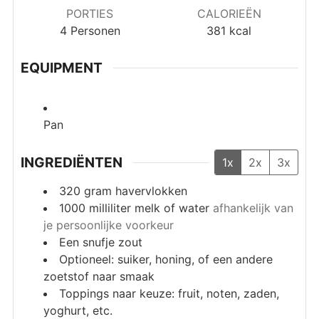
PORTIES
CALORIEËN
4
Personen
381
kcal
EQUIPMENT
Pan
INGREDIËNTEN
1x
2x
3x
320
gram
havervlokken
1000
milliliter
melk of water
afhankelijk van
je persoonlijke voorkeur
Een snufje zout
Optioneel: suiker, honing, of een andere
zoetstof naar smaak
Toppings naar keuze: fruit, noten, zaden,
yoghurt, etc.