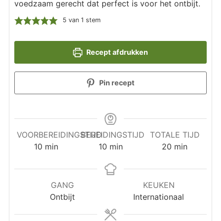
voedzaam gerecht dat perfect is voor het ontbijt.
5
van 1 stem
Recept afdrukken
Pin recept
VOORBEREIDINGSTIJD
BEREIDINGSTIJD
TOTALE TIJD
minuten
minuten
minuten
10
min
10
min
20
min
GANG
KEUKEN
Ontbijt
Internationaal