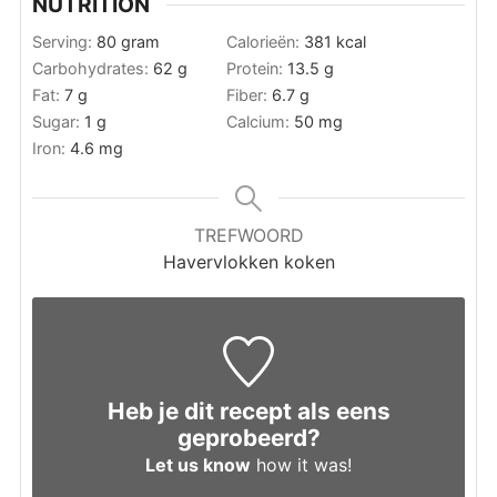
NUTRITION
Serving:
80
gram
Calorieën:
381
kcal
Carbohydrates:
62
g
Protein:
13.5
g
Fat:
7
g
Fiber:
6.7
g
Sugar:
1
g
Calcium:
50
mg
Iron:
4.6
mg
TREFWOORD
Havervlokken koken
Heb je dit recept als eens
geprobeerd?
Let us know
how it was!