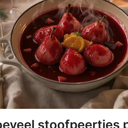
eveel stoofpeertjes 