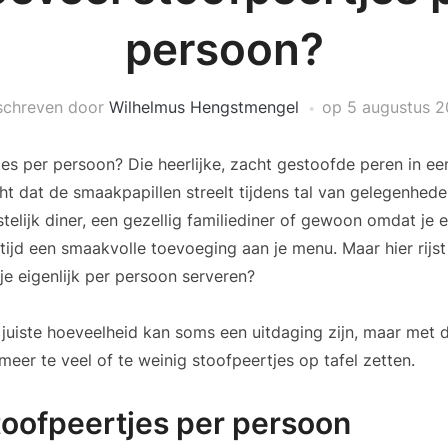
persoon?
schreven door
Wilhelmus Hengstmengel
op
5 augustus 
es per persoon? Die heerlijke, zacht gestoofde peren in een
ht dat de smaakpapillen streelt tijdens tal van gelegenhede
stelijk diner, een gezellig familiediner of gewoon omdat je er
ltijd een smaakvolle toevoeging aan je menu. Maar hier rijs
je eigenlijk per persoon serveren?
juiste hoeveelheid kan soms een uitdaging zijn, maar met de 
t meer te veel of te weinig stoofpeertjes op tafel zetten.
toofpeertjes per persoon