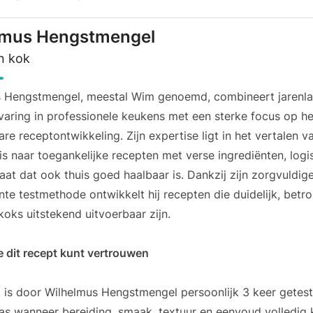
lmus Hengstmengel
n kok
s Hengstmengel, meestal Wim genoemd, combineert jarenl
rvaring in professionele keukens met een sterke focus op h
re receptontwikkeling. Zijn expertise ligt in het vertalen v
s naar toegankelijke recepten met verse ingrediënten, log
taat dat ook thuis goed haalbaar is. Dankzij zijn zorgvuldig
te testmethode ontwikkelt hij recepten die duidelijk, bet
koks uitstekend uitvoerbaar zijn.
 dit recept kunt vertrouwen
t is door Wilhelmus Hengstmengel persoonlijk 3 keer getest 
as wanneer bereiding, smaak, textuur en eenvoud volledig