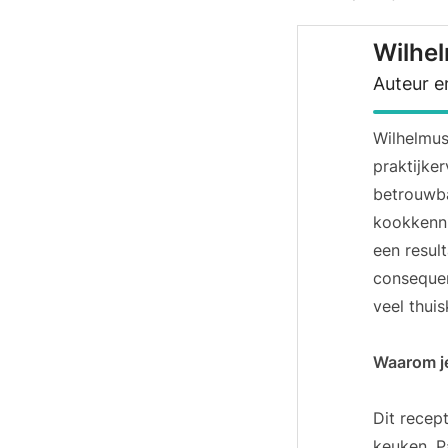
Wilhe
Auteur e
Wilhelmu
praktijke
betrouwba
kookkenni
een resul
consequen
veel thuis
Waarom je
Dit recep
keuken. P