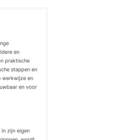
ange
eldere en
an praktische
ische stappen en
e werkwijze en
rouwbaar en voor
in zijn eigen
 kloppen, wordt