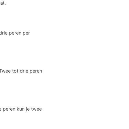
at.
drie peren per
Twee tot drie peren
e peren kun je twee