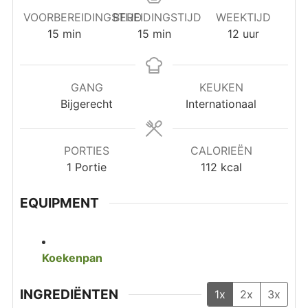
VOORBEREIDINGSTIJD
BEREIDINGSTIJD
WEEKTIJD
minuten
minuten
uur
15
min
15
min
12
uur
GANG
KEUKEN
Bijgerecht
Internationaal
PORTIES
CALORIEËN
1
Portie
112
kcal
EQUIPMENT
Koekenpan
INGREDIËNTEN
1x
2x
3x