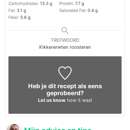
Carbohydrates:
13.3
g
Protein:
7.7
g
Fat:
3.1
g
Saturated Fat:
0.4
g
Fiber:
5.6
g
TREFWOORD
Kikkererwten roosteren
Heb je dit recept als eens
geprobeerd?
Let us know
how it was!