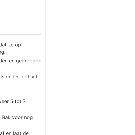
dat ze op
ng.
eder, en gedroogde
als onder de huid
eer 5 tot 7
. Bak voor nog
af en laat de