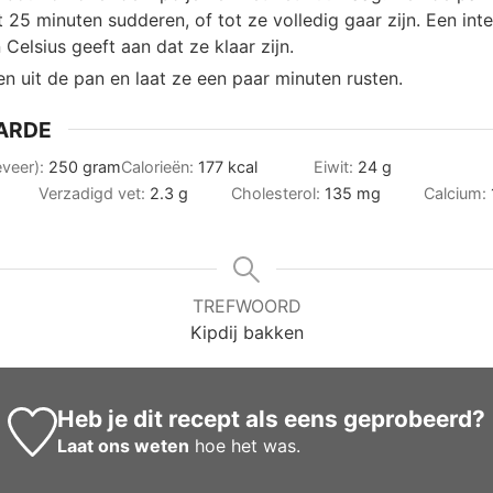
t 25 minuten sudderen, of tot ze volledig gaar zijn. Een in
Celsius geeft aan dat ze klaar zijn.
en uit de pan en laat ze een paar minuten rusten.
ARDE
eveer):
250
gram
Calorieën:
177
kcal
Eiwit:
24
g
Verzadigd vet:
2.3
g
Cholesterol:
135
mg
Calcium:
TREFWOORD
Kipdij bakken
Heb je dit recept als eens geprobeerd?
Laat ons weten
hoe het was.