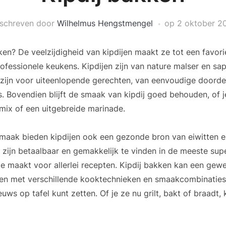
schreven door
Wilhelmus Hengstmengel
op
2 oktober 2
ken? De veelzijdigheid van kipdijen maakt ze tot een favori
rofessionele keukens. Kipdijen zijn van nature malser en sap
 zijn voor uiteenlopende gerechten, van eenvoudige doord
rs. Bovendien blijft de smaak van kipdij goed behouden, of j
mix of een uitgebreide marinade.
smaak bieden kipdijen ook een gezonde bron van eiwitten e
 zijn betaalbaar en gemakkelijk te vinden in de meeste su
e maakt voor allerlei recepten. Kipdij bakken kan een gewe
en met verschillende kooktechnieken en smaakcombinaties
euws op tafel kunt zetten. Of je ze nu grilt, bakt of braadt, k