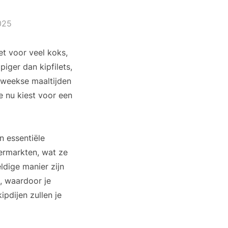
025
et voor veel koks,
piger dan kipfilets,
eweekse maaltijden
e nu kiest voor een
n essentiële
permarkten, wat ze
ldige manier zijn
, waardoor je
ipdijen zullen je