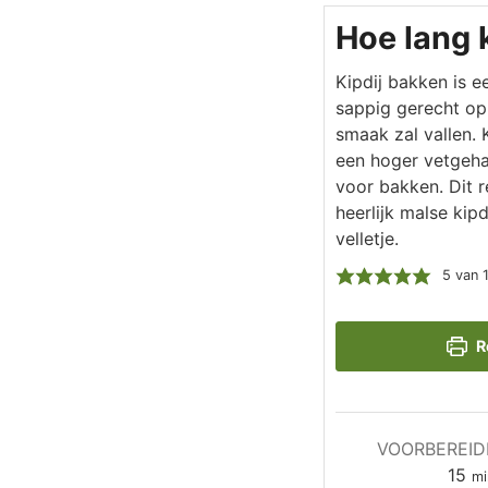
Hoe lang 
Kipdij bakken is 
sappig gerecht op 
smaak zal vallen.
een hoger vetgehal
voor bakken. Dit r
heerlijk malse kip
velletje.
5
van 
R
VOORBEREID
mi
15
mi