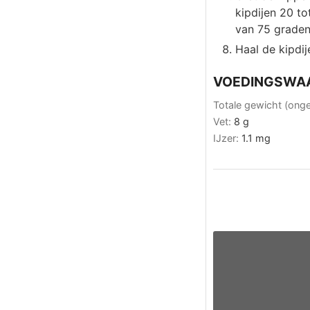
kipdijen 20 to
van 75 graden 
Haal de kipdij
VOEDINGSWA
Totale gewicht (ong
Vet:
8
g
IJzer:
1.1
mg