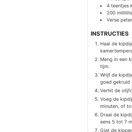
4
teentjes 
200
millilit
Verse peter
INSTRUCTIES
Haal de kipdi
kamertemperat
Meng in een k
tijm.
Wrijf de kipdi
goed gekruid z
Verhit de olij
Voeg de kipdi
minuten, of to
Draai de kipd
eens 5 tot 7 m
Giet de kippen