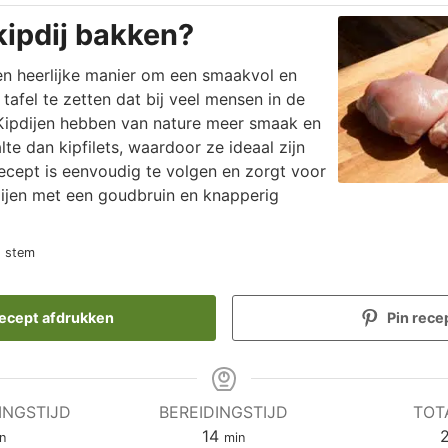
kipdij bakken?
een heerlijke manier om een smaakvol en
tafel te zetten dat bij veel mensen in de
 Kipdijen hebben van nature meer smaak en
te dan kipfilets, waardoor ze ideaal zijn
ecept is eenvoudig te volgen en zorgt voor
dijen met een goudbruin en knapperig
1 stem
ecept afdrukken
Pin rece
INGSTIJD
BEREIDINGSTIJD
TOT
nuten
minuten
14
n
min