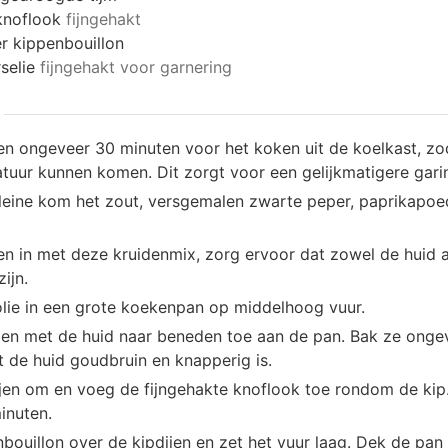
knoflook
fijngehakt
er
kippenbouillon
selie
fijngehakt voor garnering
jen ongeveer 30 minuten voor het koken uit de koelkast, zo
uur kunnen komen. Dit zorgt voor een gelijkmatigere gari
leine kom het zout, versgemalen zwarte peper, paprikapo
jen in met deze kruidenmix, zorg ervoor dat zowel de huid 
ijn.
folie in een grote koekenpan op middelhoog vuur.
jen met de huid naar beneden toe aan de pan. Bak ze ongev
t de huid goudbruin en knapperig is.
ijen om en voeg de fijngehakte knoflook toe rondom de kip
inuten.
bouillon over de kipdijen en zet het vuur laag. Dek de pan 