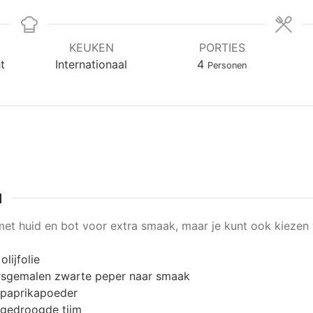
KEUKEN
PORTIES
t
Internationaal
4
Personen
N
met huid en bot voor extra smaak, maar je kunt ook kieze
olijfolie
rsgemalen zwarte peper naar smaak
paprikapoeder
gedroogde tijm