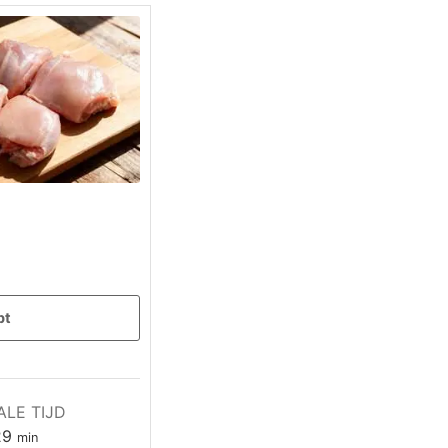
pt
ALE TIJD
minuten
29
min