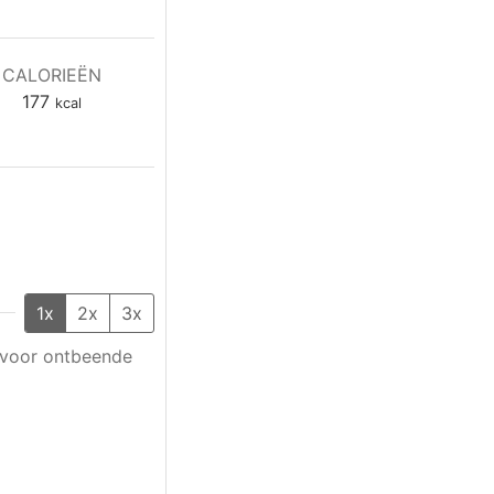
CALORIEËN
177
kcal
1x
2x
3x
n voor ontbeende