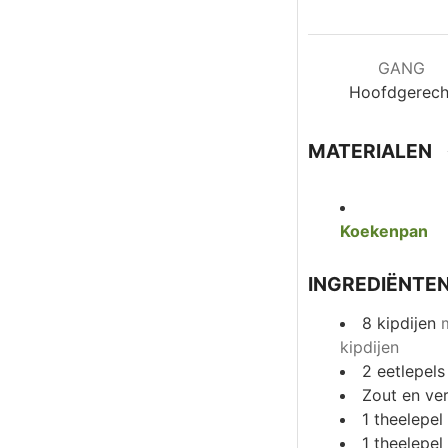
GANG
Hoofdgerech
MATERIALEN
Koekenpan
INGREDIËNTE
8
kipdijen
kipdijen
2
eetlepels
Zout en ve
1
theelepel
1
theelepel