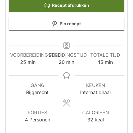
Recept afdrukken
Pin recept
VOORBEREIDINGSTIJD
BEREIDINGSTIJD
TOTALE TIJD
minuten
minuten
minuten
25
min
20
min
45
min
GANG
KEUKEN
Bijgerecht
Internationaal
PORTIES
CALORIEËN
4
Personen
32
kcal