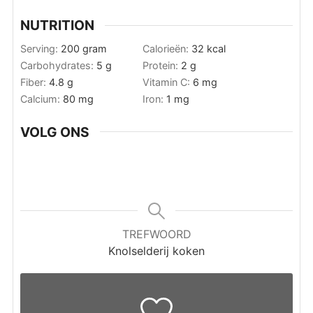
NUTRITION
Serving:
200
gram
Calorieën:
32
kcal
Carbohydrates:
5
g
Protein:
2
g
Fiber:
4.8
g
Vitamin C:
6
mg
Calcium:
80
mg
Iron:
1
mg
VOLG ONS
TREFWOORD
Knolselderij koken