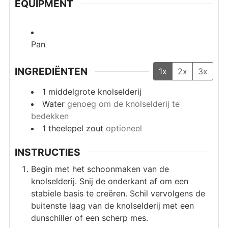
EQUIPMENT
Pan
INGREDIËNTEN
1x
2x
3x
1
middelgrote knolselderij
Water
genoeg om de knolselderij te
bedekken
1
theelepel
zout
optioneel
INSTRUCTIES
Begin met het schoonmaken van de
knolselderij. Snij de onderkant af om een
stabiele basis te creëren. Schil vervolgens de
buitenste laag van de knolselderij met een
dunschiller of een scherp mes.