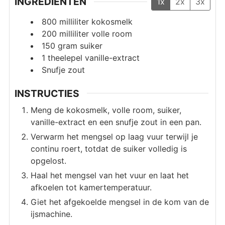
INGREDIËNTEN
1x
2x
3x
800
milliliter
kokosmelk
200
milliliter
volle room
150
gram
suiker
1
theelepel
vanille-extract
Snufje
zout
INSTRUCTIES
Meng de kokosmelk, volle room, suiker,
vanille-extract en een snufje zout in een pan.
Verwarm het mengsel op laag vuur terwijl je
continu roert, totdat de suiker volledig is
opgelost.
Haal het mengsel van het vuur en laat het
afkoelen tot kamertemperatuur.
Giet het afgekoelde mengsel in de kom van de
ijsmachine.