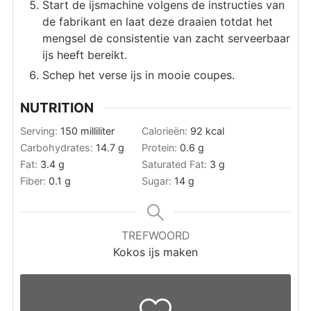
Start de ijsmachine volgens de instructies van
de fabrikant en laat deze draaien totdat het
mengsel de consistentie van zacht serveerbaar
ijs heeft bereikt.
Schep het verse ijs in mooie coupes.
NUTRITION
Serving:
150
milliliter
Calorieën:
92
kcal
Carbohydrates:
14.7
g
Protein:
0.6
g
Fat:
3.4
g
Saturated Fat:
3
g
Fiber:
0.1
g
Sugar:
14
g
TREFWOORD
Kokos ijs maken