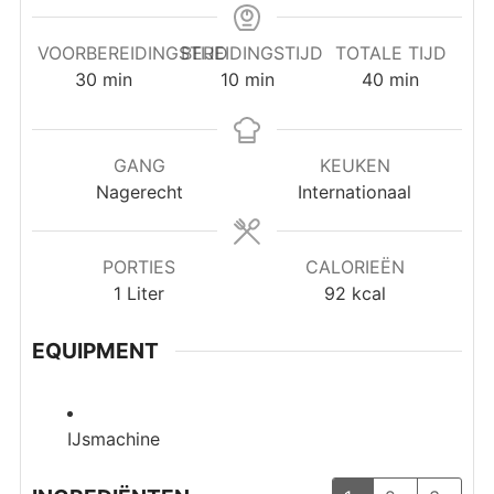
VOORBEREIDINGSTIJD
BEREIDINGSTIJD
TOTALE TIJD
minuten
minuten
minuten
30
min
10
min
40
min
GANG
KEUKEN
Nagerecht
Internationaal
PORTIES
CALORIEËN
1
Liter
92
kcal
EQUIPMENT
IJsmachine