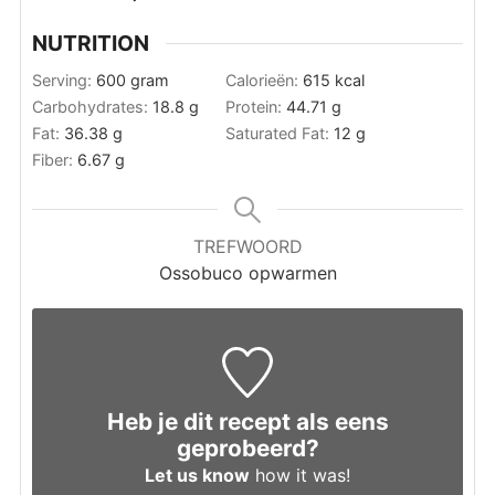
NUTRITION
Serving:
600
gram
Calorieën:
615
kcal
Carbohydrates:
18.8
g
Protein:
44.71
g
Fat:
36.38
g
Saturated Fat:
12
g
Fiber:
6.67
g
TREFWOORD
Ossobuco opwarmen
Heb je dit recept als eens
geprobeerd?
Let us know
how it was!