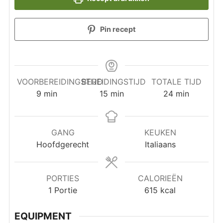
Pin recept
VOORBEREIDINGSTIJD
BEREIDINGSTIJD
TOTALE TIJD
minuten
minuten
minuten
9
min
15
min
24
min
GANG
KEUKEN
Hoofdgerecht
Italiaans
PORTIES
CALORIEËN
1
Portie
615
kcal
EQUIPMENT