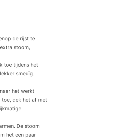
nop de rijst te
 extra stoom,
k toe tijdens het
 lekker smeuïg.
 maar het werkt
n toe, dek het af met
ijkmatige
 warmen. De stoom
oom het een paar