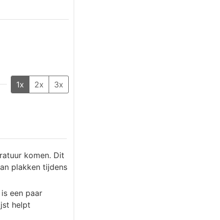
1x
2x
3x
ratuur komen. Dit
an plakken tijdens
 is een paar
jst helpt