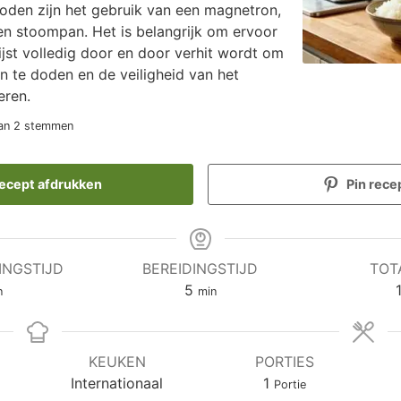
hoden zijn het gebruik van een magnetron,
een stoompan. Het is belangrijk om ervoor
ijst volledig door en door verhit wordt om
n te doden en de veiligheid van het
eren.
an
2
stemmen
ecept afdrukken
Pin rece
INGSTIJD
BEREIDINGSTIJD
TOT
nuten
minuten
5
n
min
KEUKEN
PORTIES
Internationaal
1
Portie