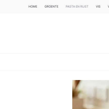
HOME
GROENTE
PASTA EN RIJST
VIS
DE BESTE TIPS VOOR JE, ALS JE IETS LEKKERS