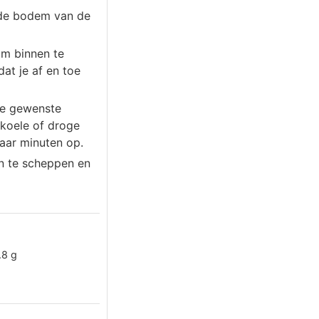
r de bodem van de
om binnen te
at je af en toe
 de gewenste
 koele of droge
aar minuten op.
an te scheppen en
.8
g