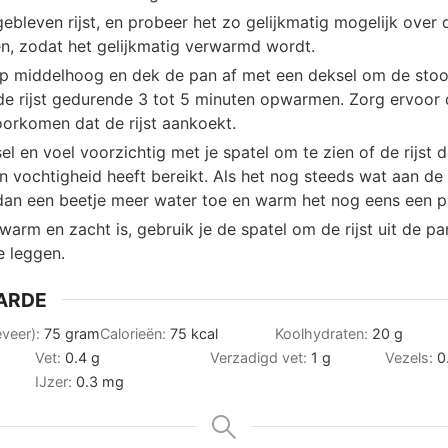
ebleven rijst, en probeer het zo gelijkmatig mogelijk ove
en, zodat het gelijkmatig verwarmd wordt.
op middelhoog en dek de pan af met een deksel om de sto
de rijst gedurende 3 tot 5 minuten opwarmen. Zorg ervoor d
oorkomen dat de rijst aankoekt.
l en voel voorzichtig met je spatel om te zien of de rijst
n vochtigheid heeft bereikt. Als het nog steeds wat aan de
 dan een beetje meer water toe en warm het nog eens een p
 warm en zacht is, gebruik je de spatel om de rijst uit de p
e leggen.
ARDE
eveer):
75
gram
Calorieën:
75
kcal
Koolhydraten:
20
g
Vet:
0.4
g
Verzadigd vet:
1
g
Vezels:
0
IJzer:
0.3
mg