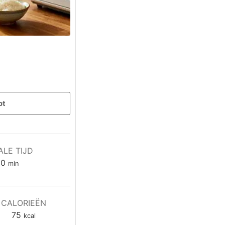
pt
ALE TIJD
minuten
10
min
CALORIEËN
75
kcal