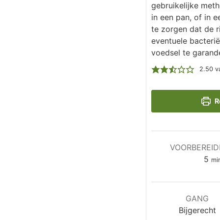
gebruikelijke met
in een pan, of in 
te zorgen dat de r
eventuele bacterië
voedsel te garand
2.50
v
R
VOORBEREID
mi
5
mi
GANG
Bijgerecht