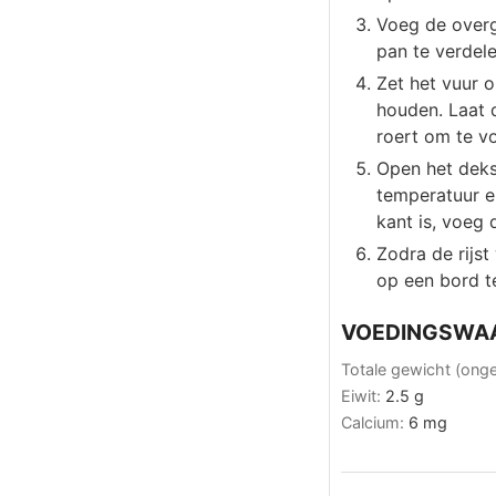
Voeg de overg
pan te verdel
Zet het vuur 
houden. Laat 
roert om te v
Open het dekse
temperatuur e
kant is, voeg
Zodra de rijst
op een bord t
VOEDINGSWA
Totale gewicht (ong
Eiwit:
2.5
g
Calcium:
6
mg