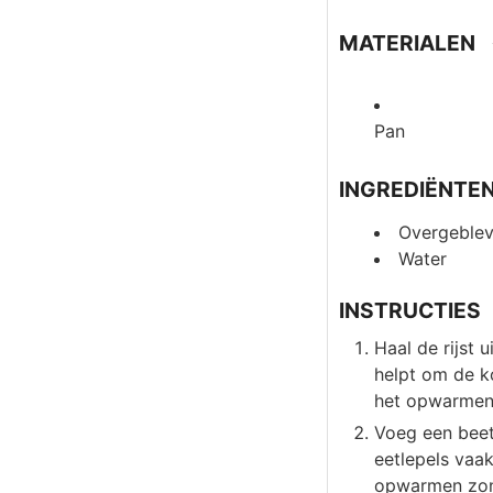
MATERIALEN
Pan
INGREDIËNTE
Overgebleve
Water
INSTRUCTIES
Haal de rijst
helpt om de k
het opwarmen
Voeg een beet
eetlepels vaak
opwarmen zond