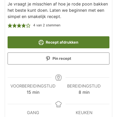
Je vraagt je misschien af hoe je rode poon bakken
het beste kunt doen. Laten we beginnen met een
simpel en smakelijk recept.
4
van
2
stemmen
Recept afdrukken
Pin recept
VOORBEREIDINGSTIJD
BEREIDINGSTIJD
minuten
minuten
15
min
8
min
GANG
KEUKEN