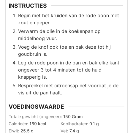
INSTRUCTIES
Begin met het kruiden van de rode poon met
zout en peper.
Verwarm de olie in de koekenpan op
middelhoog vuur.
Voeg de knoflook toe en bak deze tot hij
goudbruin is.
Leg de rode poon in de pan en bak elke kant
ongeveer 3 tot 4 minuten tot de huid
knapperig is.
Besprenkel met citroensap net voordat je de
vis uit de pan haalt.
VOEDINGSWAARDE
Totale gewicht (ongeveer):
150
Gram
Calorieën:
169
kcal
Koolhydraten:
0.1
g
Eiwit:
25.5
g
Vet:
7.4
g