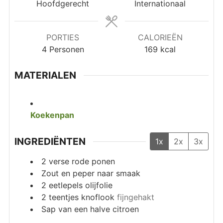
Hoofdgerecht
Internationaal
PORTIES
CALORIEËN
4
Personen
169
kcal
MATERIALEN
Koekenpan
INGREDIËNTEN
1x
2x
3x
2
verse rode ponen
Zout en peper naar smaak
2
eetlepels
olijfolie
2
teentjes knoflook
fijngehakt
Sap van een halve citroen