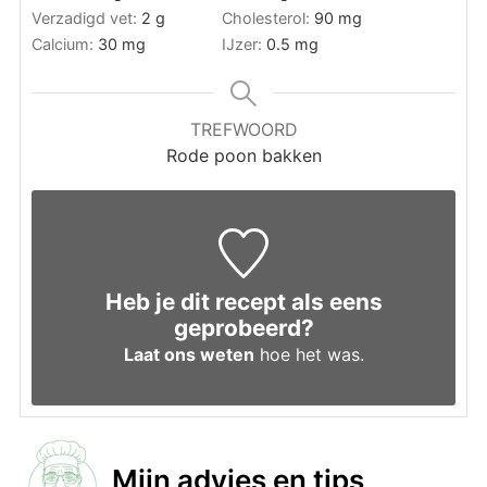
Verzadigd vet:
2
g
Cholesterol:
90
mg
Calcium:
30
mg
IJzer:
0.5
mg
TREFWOORD
Rode poon bakken
Heb je dit recept als eens
geprobeerd?
Laat ons weten
hoe het was.
Mijn advies en tips