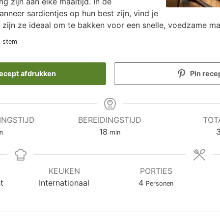
 zijn aan elke maaltijd. In de
neer sardientjes op hun best zijn, vind je
 zijn ze ideaal om te bakken voor een snelle, voedzame maa
1 stem
ecept afdrukken
Pin rece
INGSTIJD
BEREIDINGSTIJD
TOT
nuten
minuten
18
n
min
KEUKEN
PORTIES
t
Internationaal
4
Personen