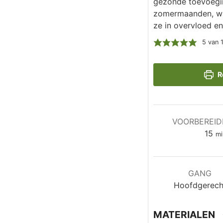
gezonde toevoeging
zomermaanden, wan
ze in overvloed en
5
van 
R
VOORBEREID
mi
15
mi
GANG
Hoofdgerech
MATERIALEN