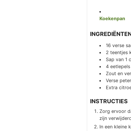
Koekenpan
INGREDIËNTE
16
verse sa
2
teentjes 
Sap van 1 c
4
eetlepels
Zout en ve
Verse peter
Extra citro
INSTRUCTIES
Zorg ervoor d
zijn verwijde
In een kleine 