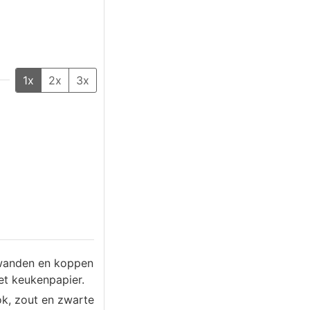
1x
2x
3x
ewanden en koppen
et keukenpapier.
ook, zout en zwarte