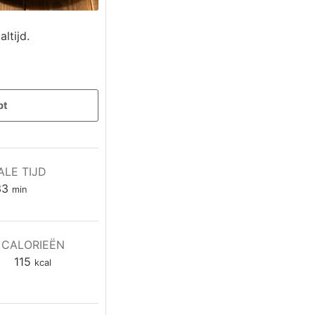
ltijd.
pt
ALE TIJD
minuten
33
min
CALORIEËN
115
kcal