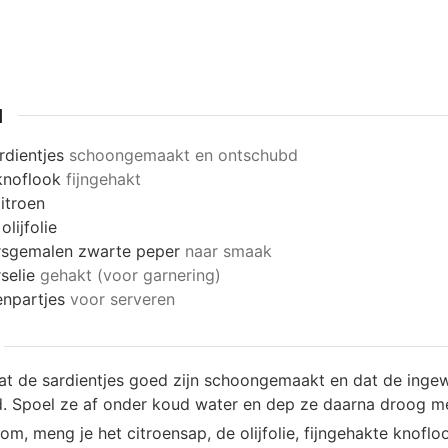
N
rdientjes
schoongemaakt en ontschubd
knoflook
fijngehakt
itroen
olijfolie
rsgemalen zwarte peper
naar smaak
selie
gehakt (voor garnering)
enpartjes
voor serveren
at de sardientjes goed zijn schoongemaakt en dat de ing
rd. Spoel ze af onder koud water en dep ze daarna droog m
kom, meng je het citroensap, de olijfolie, fijngehakte knofl