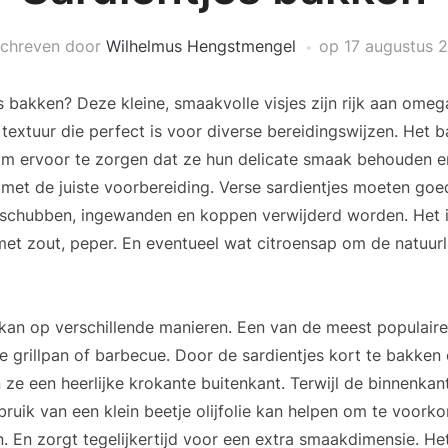
chreven door
Wilhelmus Hengstmengel
op
17 augustus 
s bakken? Deze kleine, smaakvolle visjes zijn rijk aan ome
textuur die perfect is voor diverse bereidingswijzen. Het b
m ervoor te zorgen dat ze hun delicate smaak behouden en
 met de juiste voorbereiding. Verse sardientjes moeten g
 schubben, ingewanden en koppen verwijderd worden. Het i
n met zout, peper. En eventueel wat citroensap om de natuur
kan op verschillende manieren. Een van de meest populair
e grillpan of barbecue. Door de sardientjes kort te bakken
n ze een heerlijke krokante buitenkant. Terwijl de binnenkan
ebruik van een klein beetje olijfolie kan helpen om te voork
n. En zorgt tegelijkertijd voor een extra smaakdimensie. He