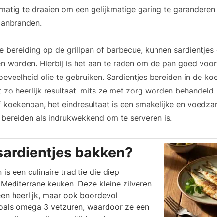
lmatig te draaien om een gelijkmatige garing te garanderen
aanbranden.
le bereiding op de grillpan of barbecue, kunnen sardientje
 worden. Hierbij is het aan te raden om de pan goed voor
hoeveelheid olie te gebruiken. Sardientjes bereiden in de k
t zo heerlijk resultaat, mits ze met zorg worden behandeld. 
of koekenpan, het eindresultaat is een smakelijke en voedza
bereiden als indrukwekkend om te serveren is.
sardientjes bakken?
is een culinaire traditie die diep
 Mediterrane keuken. Deze kleine zilveren
leen heerlijk, maar ook boordevol
oals omega 3 vetzuren, waardoor ze een