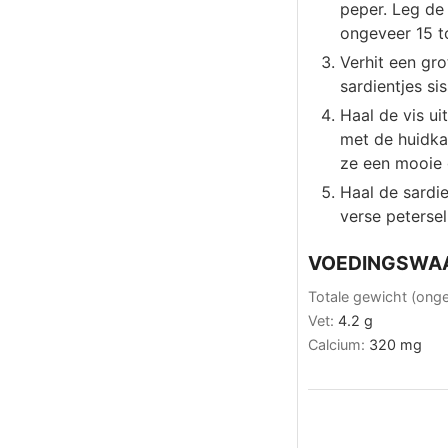
peper. Leg de 
ongeveer 15 t
Verhit een gr
sardientjes si
Haal de vis ui
met de huidka
ze een mooie 
Haal de sardi
verse petersel
VOEDINGSWA
Totale gewicht (ong
Vet:
4.2
g
Calcium:
320
mg