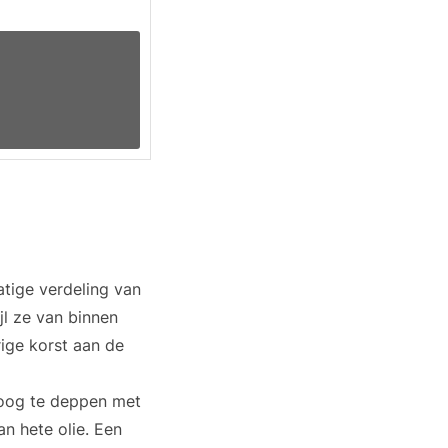
tige verdeling van
jl ze van binnen
rige korst aan de
roog te deppen met
n hete olie. Een