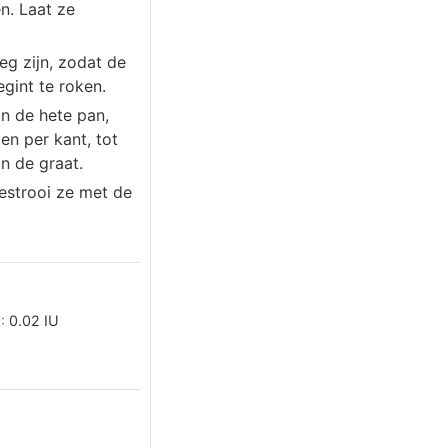
n. Laat ze
g zijn, zodat de
egint te roken.
in de hete pan,
n per kant, tot
n de graat.
estrooi ze met de
A:
0.02
IU