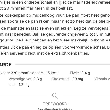
visjes in een ondiepe schaal en giet de marinade eroverhee
ot 20 minuten marineren in de koelkast.
ote koekenpan op middelhoog vuur. De pan moet heet genoe
ssen zodra ze de pan raken, maar niet zo heet dat de olie b
t de marinade en laat ze even uitlekken. Leg ze vervolgens 
nt naar beneden. Bak ze gedurende ongeveer 2 tot 3 minute
goudbruine kleur hebben en het vlees makkelijk loskomt va
entjes uit de pan en leg ze op een voorverwarmde schaal. B
ie en serveer direct met de extra citroenpartjes.
ARDE
eveer):
320
gram
Calorieën:
115
kcal
Eiwit:
19.4
g
Verzadigd vet:
0.3
g
Cholesterol:
90
mg
Vitamin 
IJzer:
1.2
mg
TREFWOORD
Sardientjes bakken