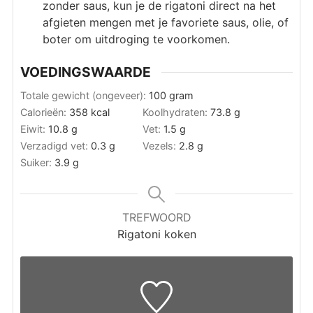
zonder saus, kun je de rigatoni direct na het
afgieten mengen met je favoriete saus, olie, of
boter om uitdroging te voorkomen.
VOEDINGSWAARDE
Totale gewicht (ongeveer):
100
gram
Calorieën:
358
kcal
Koolhydraten:
73.8
g
Eiwit:
10.8
g
Vet:
1.5
g
Verzadigd vet:
0.3
g
Vezels:
2.8
g
Suiker:
3.9
g
TREFWOORD
Rigatoni koken