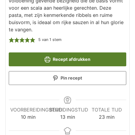
voldoening gevende bezigheid die de basis vormt
voor een scala aan heerlijke gerechten. Deze
pasta, met zijn kenmerkende ribbels en ruime
buisvorm, is ideaal om rijke sauzen in al hun glorie
te vangen.
5
van 1 stem
Recept afdrukken
Pin recept
VOORBEREIDINGSTIJD
BEREIDINGSTIJD
TOTALE TIJD
minuten
minuten
minuten
10
min
13
min
23
min