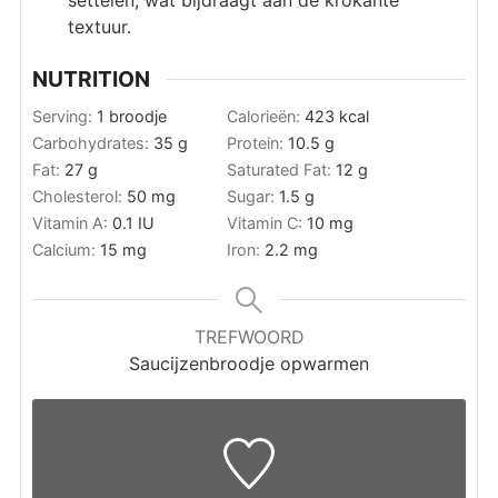
settelen, wat bijdraagt aan de krokante
textuur.
NUTRITION
Serving:
1
broodje
Calorieën:
423
kcal
Carbohydrates:
35
g
Protein:
10.5
g
Fat:
27
g
Saturated Fat:
12
g
Cholesterol:
50
mg
Sugar:
1.5
g
Vitamin A:
0.1
IU
Vitamin C:
10
mg
Calcium:
15
mg
Iron:
2.2
mg
TREFWOORD
Saucijzenbroodje opwarmen