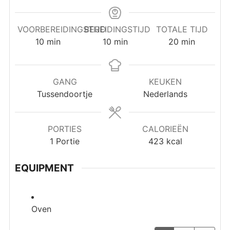
VOORBEREIDINGSTIJD
BEREIDINGSTIJD
TOTALE TIJD
minuten
minuten
minuten
10
min
10
min
20
min
GANG
KEUKEN
Tussendoortje
Nederlands
PORTIES
CALORIEËN
1
Portie
423
kcal
EQUIPMENT
Oven