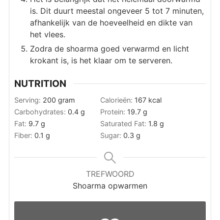
is. Dit duurt meestal ongeveer 5 tot 7 minuten,
afhankelijk van de hoeveelheid en dikte van
het vlees.
Zodra de shoarma goed verwarmd en licht
krokant is, is het klaar om te serveren.
NUTRITION
Serving:
200
gram
Calorieën:
167
kcal
Carbohydrates:
0.4
g
Protein:
19.7
g
Fat:
9.7
g
Saturated Fat:
1.8
g
Fiber:
0.1
g
Sugar:
0.3
g
TREFWOORD
Shoarma opwarmen