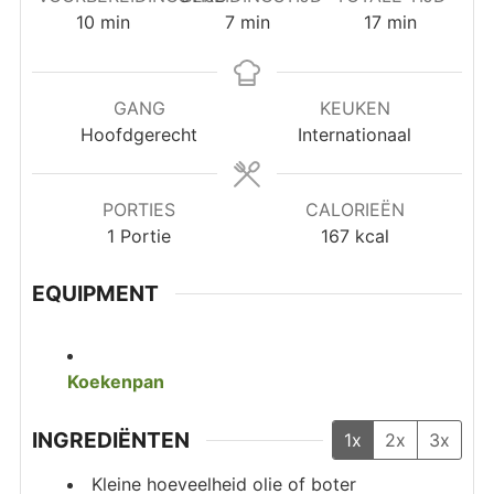
minuten
minuten
minuten
10
min
7
min
17
min
GANG
KEUKEN
Hoofdgerecht
Internationaal
PORTIES
CALORIEËN
1
Portie
167
kcal
EQUIPMENT
Koekenpan
INGREDIËNTEN
1x
2x
3x
Kleine hoeveelheid olie of boter