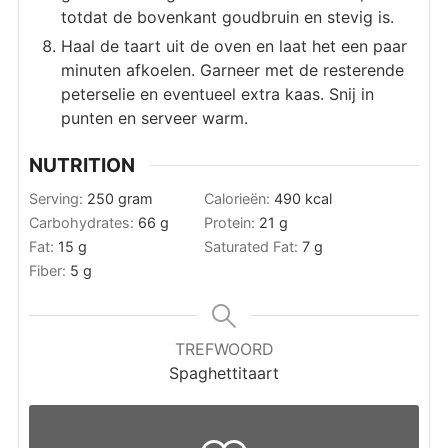
totdat de bovenkant goudbruin en stevig is.
Haal de taart uit de oven en laat het een paar
minuten afkoelen. Garneer met de resterende
peterselie en eventueel extra kaas. Snij in
punten en serveer warm.
NUTRITION
Serving:
250
gram
Calorieën:
490
kcal
Carbohydrates:
66
g
Protein:
21
g
Fat:
15
g
Saturated Fat:
7
g
Fiber:
5
g
TREFWOORD
Spaghettitaart