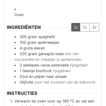
Oven
INGREDIËNTEN
1x
2x
3x
300
gram
spaghetti
150
gram
spekreepjes
4
grote eieren
200
gram
geraspte kaas
mix van
mozzarella en cheddar is aanbevolen
2
eetlepels
verse peterselie
fijngehakt
1
teentje knoflook
fijngehakt
Zout en peper naar smaak
Olijfolie
voor het invetten van de bakvorm
INSTRUCTIES
Verwarm de oven voor op 180 °C en vet een