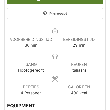
Pin recept
VOORBEREIDINGSTIJD
BEREIDINGSTIJD
minuten
minuten
30
min
29
min
GANG
KEUKEN
Hoofdgerecht
Italiaans
PORTIES
CALORIEËN
4
Personen
490
kcal
EQUIPMENT