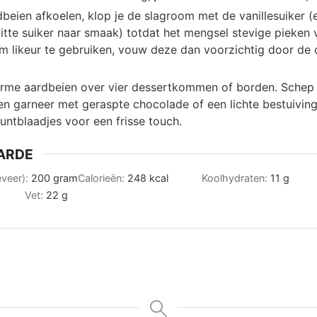
dbeien afkoelen, klop je de slagroom met de vanillesuiker 
itte suiker naar smaak) totdat het mengsel stevige pieken v
om likeur te gebruiken, vouw deze dan voorzichtig door de
rme aardbeien over vier dessertkommen of borden. Schep
en garneer met geraspte chocolade of een lichte bestuivin
untblaadjes voor een frisse touch.
ARDE
eveer):
200
gram
Calorieën:
248
kcal
Koolhydraten:
11
g
Vet:
22
g