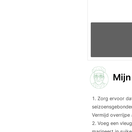
Mijn
Zorg ervoor dat
seizoensgebonden 
Vermijd overrijpe
Voeg een vleugj
marineert in suik