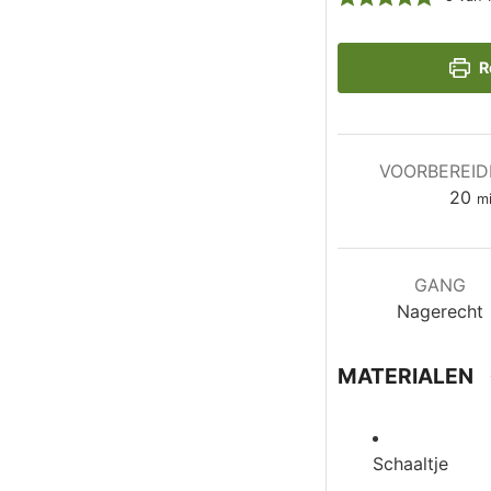
R
VOORBEREID
mi
20
m
GANG
Nagerecht
MATERIALEN
Schaaltje