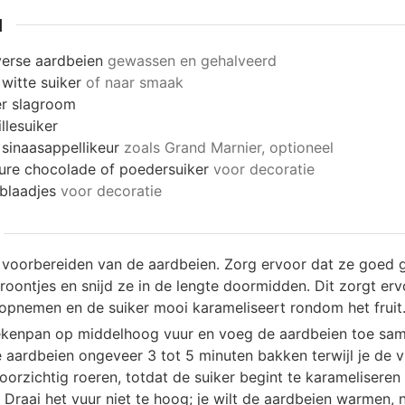
N
verse aardbeien
gewassen en gehalveerd
witte suiker
of naar smaak
er
slagroom
llesuiker
sinaasappellikeur
zoals Grand Marnier, optioneel
ure chocolade of poedersuiker
voor decoratie
blaadjes
voor decoratie
 voorbereiden van de aardbeien. Zorg ervoor dat ze goed g
roontjes en snijd ze in de lengte doormidden. Dit zorgt er
pnemen en de suiker mooi karameliseert rondom het fruit
ekenpan op middelhoog vuur en voeg de aardbeien toe sam
e aardbeien ongeveer 3 tot 5 minuten bakken terwijl je de vr
orzichtig roeren, totdat de suiker begint te karameliseren
Draai het vuur niet te hoog; je wilt de aardbeien warmen, 