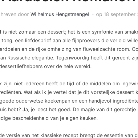
hreven door
Wilhelmus Hengstmengel
op
18 september
is niet zomaar een dessert; het is een symfonie van smake
tong, een liefdesbrief aan alle fijnproevers die verleid wil
aardbeien en de rijke omhelzing van fluweelzachte room. O
an Russische elegantie. Tegenwoordig heeft dit gerecht z
dessertliefhebbers over de hele wereld.
k zijn, niet iedereen heeft de tijd of de middelen om ingew
diënten. Wat als ik je vertel dat je dit vorstelijke dessert
 goede ouderwetse koekenpan en een handjevol ingrediënte
 huis hebt? Ja, je leest het goed. De magie van dit gerechtje
dige bescheidenheid van je eigen keuken.
 versie van het klassieke recept brengt de essentie van 