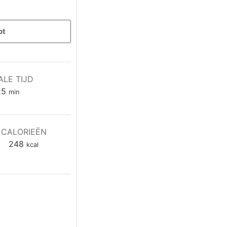
pt
ALE TIJD
minuten
25
min
CALORIEËN
248
kcal