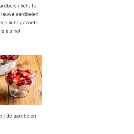
rdbeien licht te
n rauwe aardbeien.
en licht gezoete
s als het
bij de aardbeien