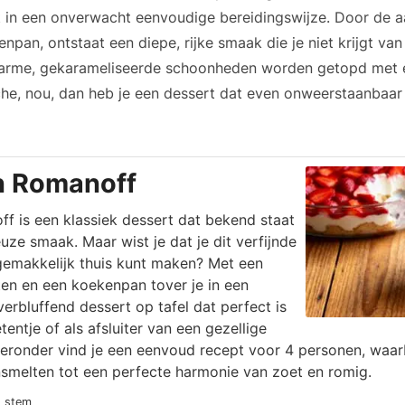
in een onverwacht eenvoudige bereidingswijze. Door de aa
npan, ontstaat een diepe, rijke smaak die je niet krijgt va
rme, gekarameliseerde schoonheden worden getopd met e
he, nou, dan heb je een dessert dat even onweerstaanbaar i
n Romanoff
f is een klassiek dessert dat bekend staat
euze smaak. Maar wist je dat je dit verfijnde
gemakkelijk thuis kunt maken? Met een
ten en een koekenpan tover je in een
rbluffend dessert op tafel dat perfect is
entje of als afsluiter van een gezellige
Hieronder vind je een eenvoud recept voor 4 personen, waar
melten tot een perfecte harmonie van zoet en romig.
1 stem