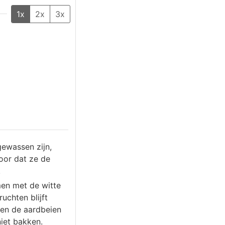
1x
2x
3x
ewassen zijn,
voor dat ze de
.
en met de witte
uchten blijft
 en de aardbeien
niet bakken.