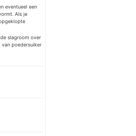
(en eventueel een
ormt. Als je
 opgeklopte
 de slagroom over
g van poedersuiker