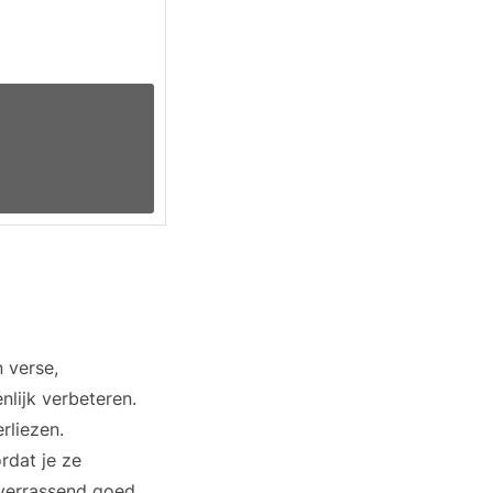
n verse,
lijk verbeteren.
rliezen.
rdat je ze
e verrassend goed