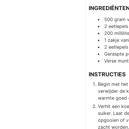
INGREDIËNTE
500
gram
2
eetlepels
200
millilit
1
zakje vani
2
eetlepels
Geraspte p
Verse munt
INSTRUCTIES
Begin met het
verwijder de k
warmte goed o
Verhit een ko
suiker. Laat d
opgooien of vo
zacht worden. 