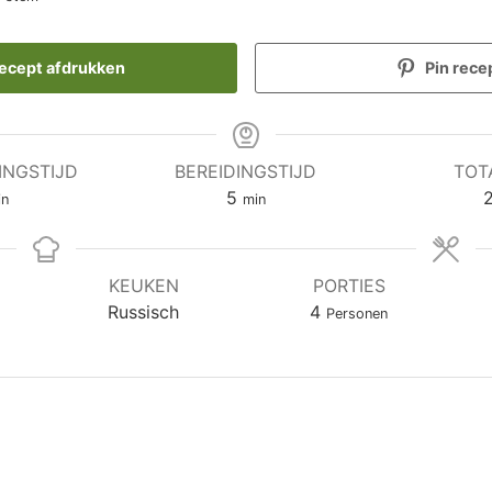
ecept afdrukken
Pin rece
INGSTIJD
BEREIDINGSTIJD
TOT
nuten
minuten
5
in
min
KEUKEN
PORTIES
Russisch
4
Personen