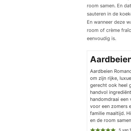
room samen. En dat 
sauteren in de koeke
En wanneer deze wa
room of crème fraîc
eenvoudig is.
Aardbeie
Aardbeien Romanof
om zijn rijke, luxu
gerecht ook heel 
handvol ingrediën
handomdraai een ve
voor een zomers et
familie maaltijd. 
en de room samens
5
van 