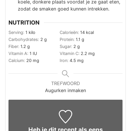
koele, donkere plaats voordat je ze gaat eten,
zodat de smaken goed kunnen intrekken.
NUTRITION
Serving:
1
kilo
Calorieën:
14
kcal
Carbohydrates:
2
g
Protein:
1.1
g
Fiber:
1.2
g
Sugar:
2
g
Vitamin A:
1
IU
Vitamin C:
2.2
mg
Calcium:
20
mg
Iron:
4.5
mg
TREFWOORD
Augurken inmaken
Heb je dit recept als eens