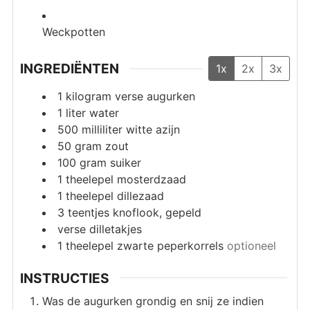
Weckpotten
INGREDIËNTEN
1x
2x
3x
1
kilogram
verse augurken
1
liter
water
500
milliliter
witte azijn
50
gram
zout
100
gram
suiker
1
theelepel
mosterdzaad
1
theelepel
dillezaad
3
teentjes
knoflook, gepeld
verse dilletakjes
1
theelepel
zwarte peperkorrels
optioneel
INSTRUCTIES
Was de augurken grondig en snij ze indien