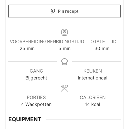
Pin recept
VOORBEREIDINGSTIJD
BEREIDINGSTIJD
TOTALE TIJD
minuten
minuten
minuten
25
min
5
min
30
min
GANG
KEUKEN
Bijgerecht
Internationaal
PORTIES
CALORIEËN
4
Weckpotten
14
kcal
EQUIPMENT