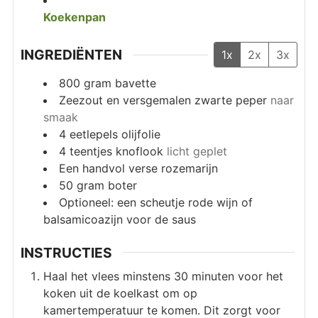
Koekenpan
INGREDIËNTEN
1x
2x
3x
800
gram
bavette
Zeezout en versgemalen zwarte peper
naar
smaak
4
eetlepels
olijfolie
4
teentjes knoflook
licht geplet
Een handvol verse rozemarijn
50
gram
boter
Optioneel: een scheutje rode wijn of
balsamicoazijn voor de saus
INSTRUCTIES
Haal het vlees minstens 30 minuten voor het
koken uit de koelkast om op
kamertemperatuur te komen. Dit zorgt voor