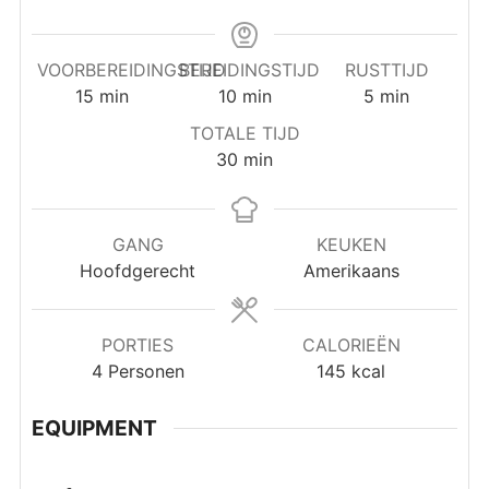
VOORBEREIDINGSTIJD
BEREIDINGSTIJD
RUSTTIJD
minuten
minuten
minuten
15
min
10
min
5
min
TOTALE TIJD
minuten
30
min
GANG
KEUKEN
Hoofdgerecht
Amerikaans
PORTIES
CALORIEËN
4
Personen
145
kcal
EQUIPMENT