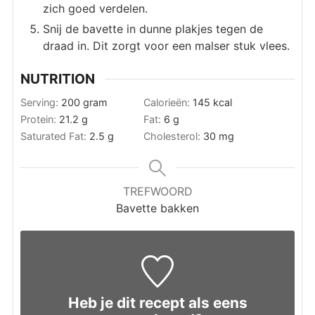
zich goed verdelen.
Snij de bavette in dunne plakjes tegen de
draad in. Dit zorgt voor een malser stuk vlees.
NUTRITION
Serving:
200
gram
Calorieën:
145
kcal
Protein:
21.2
g
Fat:
6
g
Saturated Fat:
2.5
g
Cholesterol:
30
mg
TREFWOORD
Bavette bakken
Heb je dit recept als eens