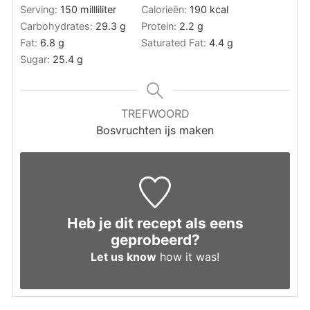
Serving:
150
millliliter
Calorieën:
190
kcal
Carbohydrates:
29.3
g
Protein:
2.2
g
Fat:
6.8
g
Saturated Fat:
4.4
g
Sugar:
25.4
g
TREFWOORD
Bosvruchten ijs maken
Heb je dit recept als eens
geprobeerd?
Let us know
how it was!