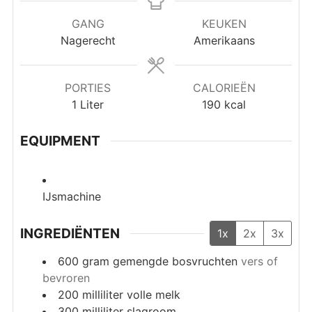
GANG
KEUKEN
Nagerecht
Amerikaans
PORTIES
CALORIEËN
1
Liter
190
kcal
EQUIPMENT
IJsmachine
INGREDIËNTEN
1x
2x
3x
600
gram
gemengde bosvruchten
vers of
bevroren
200
milliliter
volle melk
300
milliliter
slagroom