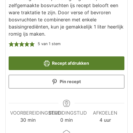
zelfgemaakte bosvruchten ijs recept belooft een
ware traktatie te zijn. Door verse of bevroren
bosvruchten te combineren met enkele
basisingrediënten, kun je gemakkelijk 1 liter heerlijk
romig ijs maken.
5
van 1 stem
Recept afdrukken
Pin recept
VOORBEREIDINGSTIJD
BEREIDINGSTIJD
AFKOELEN
minuten
minuten
uur
30
min
0
min
4
uur