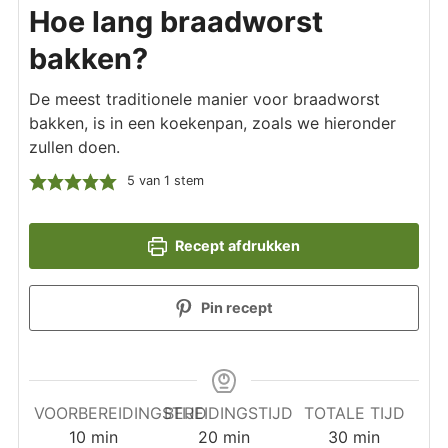
Hoe lang braadworst
bakken?
De meest traditionele manier voor braadworst
bakken, is in een koekenpan, zoals we hieronder
zullen doen.
5
van 1 stem
Recept afdrukken
Pin recept
VOORBEREIDINGSTIJD
BEREIDINGSTIJD
TOTALE TIJD
minuten
minuten
minuten
10
min
20
min
30
min