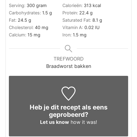
Serving:
300
gram
Calorieën:
313
kcal
Carbohydrates:
1.5
g
Protein:
22.4
g
Fat:
24.5
g
Saturated Fat:
8.1
g
Cholesterol:
40
mg
Vitamin A:
0.02
IU
Calcium:
15
mg
Iron:
1.5
mg
TREFWOORD
Braadworst bakken
Heb je dit recept als eens
geprobeerd?
Let us know
how it was!