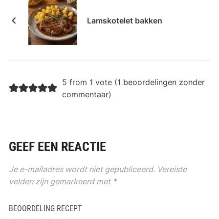
Lamskotelet bakken
5 from 1 vote (
1 beoordelingen zonder
commentaar
)
GEEF EEN REACTIE
Je e-mailadres wordt niet gepubliceerd.
Vereiste
velden zijn gemarkeerd met
*
BEOORDELING RECEPT