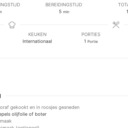
INGSTIJD
BEREIDINGSTIJD
TOT
nuten
minuten
5
n
min
KEUKEN
PORTIES
Internationaal
1
Portie
N
oraf gekookt en in roosjes gesneden
epels olijfolie of boter
smaak
 smaak (optioneel)