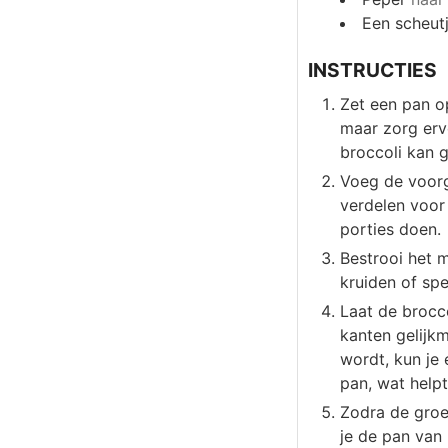
Een scheutj
INSTRUCTIES
Zet een pan o
maar zorg ervo
broccoli kan 
Voeg de voorg
verdelen voor 
porties doen.
Bestrooi het m
kruiden of spe
Laat de brocc
kanten gelijkm
wordt, kun je
pan, wat help
Zodra de groe
je de pan van 