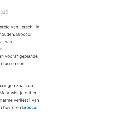
2025
reld van verschil in
ouden. Broccoli,
al van
en
een vooraf geplande
n tussen een
ossingen zoals de
Maar wist je dat er
harme verliest? Van
an bevroren
broccoli