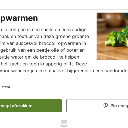
 opwarmen
 in een pan is een snelle en eenvoudige
aak en textuur van deze groene groente
im van succesvol broccoli opwarmen in
t gebruik van een beetje olie of boter en
eutje water om de broccoli te helpen
het zacht en toch knapperig blijft. Deze
 voor wanneer je een smaakvol bijgerecht in een handomdra
1 stem
ecept afdrukken
Pin rece