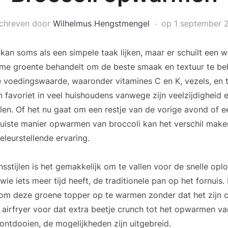
chreven door
Wilhelmus Hengstmengel
op
1 september 
an soms als een simpele taak lijken, maar er schuilt een we
me groente behandelt om de beste smaak en textuur te beh
e voedingswaarde, waaronder vitamines C en K, vezels, en t
n favoriet in veel huishoudens vanwege zijn veelzijdigheid 
en. Of het nu gaat om een restje van de vorige avond of 
 juiste manier opwarmen van broccoli kan het verschil make
eleurstellende ervaring.
nsstijlen is het gemakkelijk om te vallen voor de snelle opl
ie iets meer tijd heeft, de traditionele pan op het fornuis. 
 om deze groene topper op te warmen zonder dat het zijn c
 airfryer voor dat extra beetje crunch tot het opwarmen v
 ontdooien, de mogelijkheden zijn uitgebreid.