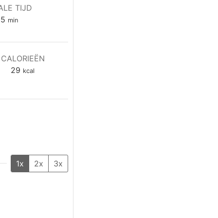
ALE TIJD
minuten
15
min
CALORIEËN
29
kcal
1x
2x
3x