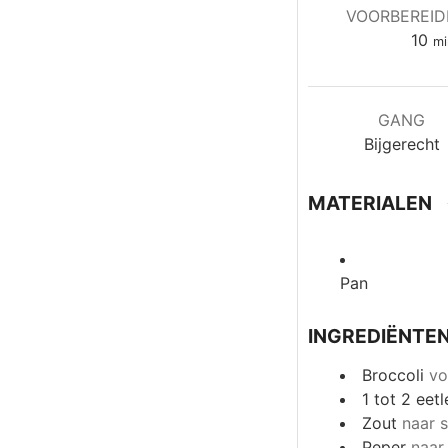
VOORBEREID
mi
10
mi
GANG
Bijgerecht
MATERIALEN
Pan
INGREDIËNTE
Broccoli
vo
1
tot 2 eetl
Zout
naar 
Peper
naar