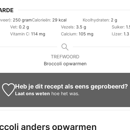
ARDE
eveer):
250
gram
Calorieën:
29
kcal
Koolhydraten:
2
g
Vet:
0.2
g
Vezels:
3.5
g
Suiker:
1.
Vitamin C:
114
mg
Calcium:
105
mg
IJzer:
1.3
TREFWOORD
Broccoli opwarmen
Heb je dit recept als eens geprobeerd?
Laat ons weten
hoe het was.
ccoli anders opwarmen