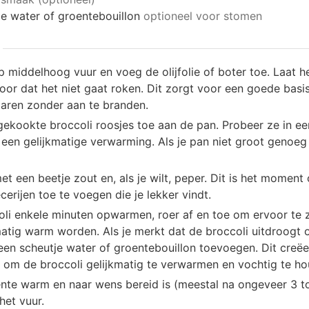
e water of groentebouillon
optioneel voor stomen
p middelhoog vuur en voeg de olijfolie of boter toe. Laat 
or dat het niet gaat roken. Dit zorgt voor een goede basis
garen zonder aan te branden.
ekookte broccoli roosjes toe aan de pan. Probeer ze in ee
een gelijkmatige verwarming. Als je pan niet groot genoeg is
et een beetje zout en, als je wilt, peper. Dit is het momen
cerijen toe te voegen die je lekker vindt.
oli enkele minuten opwarmen, roer af en toe om ervoor te z
atig warm worden. Als je merkt dat de broccoli uitdroogt o
 een scheutje water of groentebouillon toevoegen. Dit creëe
t om de broccoli gelijkmatig te verwarmen en vochtig te ho
nte warm en naar wens bereid is (meestal na ongeveer 3 to
het vuur.