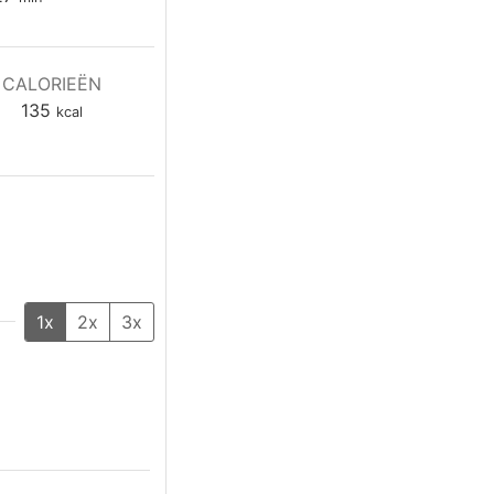
CALORIEËN
135
kcal
1x
2x
3x