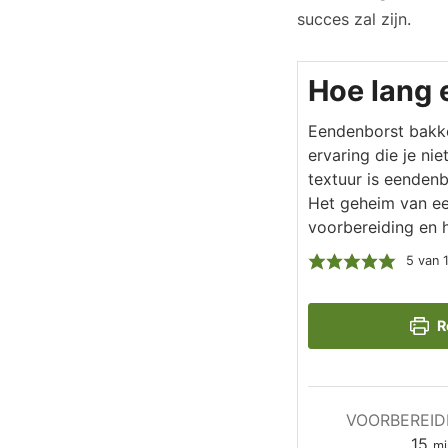
succes zal zijn.
Hoe lang
Eendenborst bakke
ervaring die je nie
textuur is eendenb
Het geheim van ee
voorbereiding en 
5
van 
R
VOORBEREID
mi
15
mi