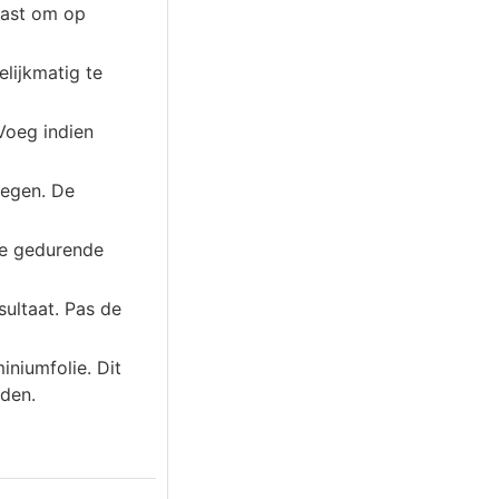
kast om op
elijkmatig te
Voeg indien
oegen. De
ze gedurende
ultaat. Pas de
iniumfolie. Dit
iden.