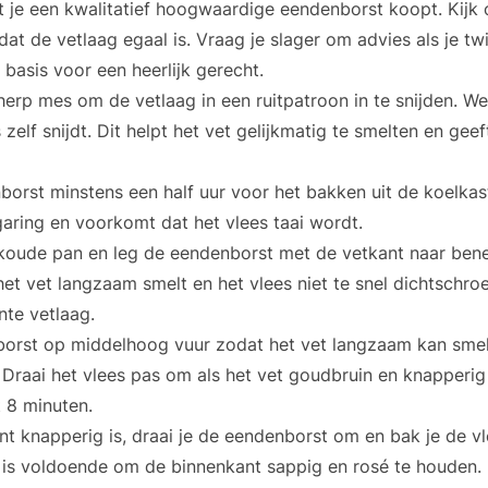
 je een kwalitatief hoogwaardige eendenborst koopt. Kijk 
at de vetlaag egaal is. Vraag je slager om advies als je tw
 basis voor een heerlijk gerecht.
erp mes om de vetlaag in een ruitpatroon in te snijden. We
es zelf snijdt. Dit helpt het vet gelijkmatig te smelten en ge
orst minstens een half uur voor het bakken uit de koelkast
garing en voorkomt dat het vlees taai wordt.
koude pan en leg de eendenborst met de vetkant naar bene
et vet langzaam smelt en het vlees niet te snel dichtschroei
nte vetlaag.
orst op middelhoog vuur zodat het vet langzaam kan smel
 Draai het vlees pas om als het vet goudbruin en knapperig 
t 8 minuten.
nt knapperig is, draai je de eendenborst om en bak je de v
t is voldoende om de binnenkant sappig en rosé te houden.