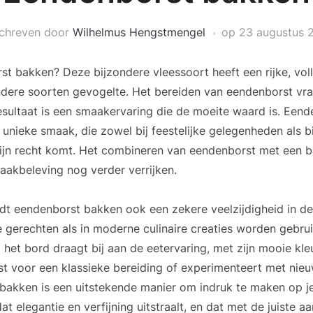
chreven door
Wilhelmus Hengstmengel
op
23 augustus 
t bakken? Deze bijzondere vleessoort heeft een rijke, vol
ndere soorten gevogelte. Het bereiden van eendenborst vr
esultaat is een smaakervaring die de moeite waard is. Eende
 unieke smaak, die zowel bij feestelijke gelegenheden als b
ijn recht komt. Het combineren van eendenborst met een b
aakbeleving nog verder verrijken.
dt eendenborst bakken ook een zekere veelzijdigheid in de
le gerechten als in moderne culinaire creaties worden gebrui
het bord draagt bij aan de eetervaring, met zijn mooie kle
iest voor een klassieke bereiding of experimenteert met nie
akken is een uitstekende manier om indruk te maken op je 
at elegantie en verfijning uitstraalt, en dat met de juiste aa