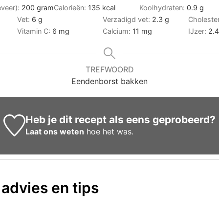
eveer):
200
gram
Calorieën:
135
kcal
Koolhydraten:
0.9
g
Vet:
6
g
Verzadigd vet:
2.3
g
Choleste
Vitamin C:
6
mg
Calcium:
11
mg
IJzer:
2.4
TREFWOORD
Eendenborst bakken
Heb je dit recept als eens geprobeerd?
Laat ons weten
hoe het was.
 advies en tips