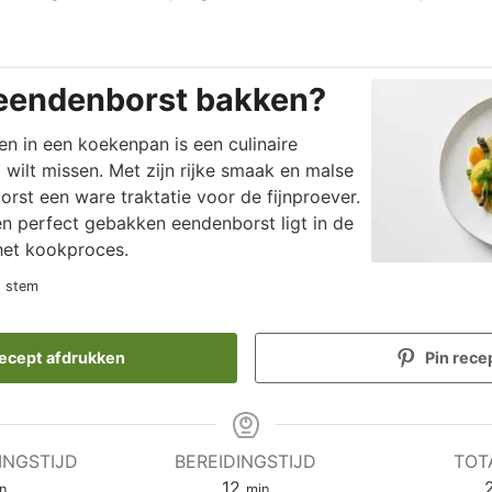
 eendenborst bakken?
n in een koekenpan is een culinaire
t wilt missen. Met zijn rijke smaak en malse
orst een ware traktatie voor de fijnproever.
n perfect gebakken eendenborst ligt in de
het kookproces.
1 stem
ecept afdrukken
Pin rece
INGSTIJD
BEREIDINGSTIJD
TOT
nuten
minuten
12
n
min