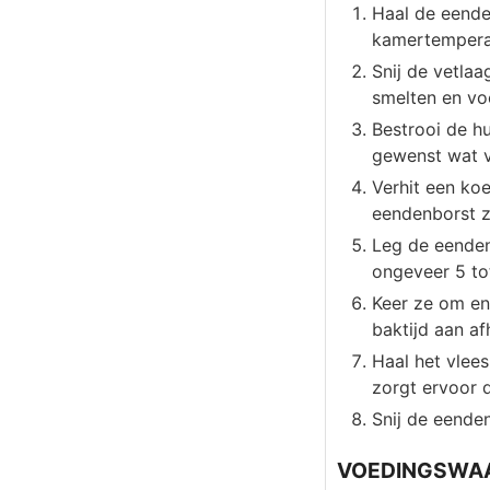
Haal de eende
kamertempera
Snij de vetlaag
smelten en vo
Bestrooi de h
gewenst wat v
Verhit een ko
eendenborst za
Leg de eenden
ongeveer 5 tot
Keer ze om en
baktijd aan af
Haal het vlees
zorgt ervoor 
Snij de eenden
VOEDINGSWA