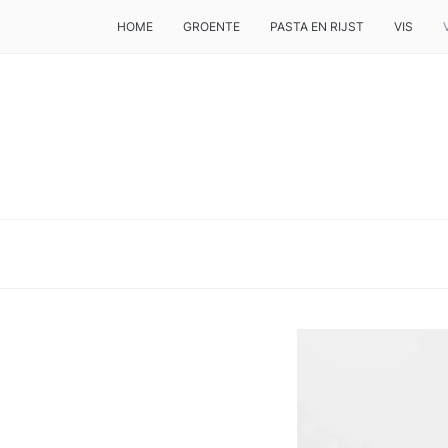
HOME
GROENTE
PASTA EN RIJST
VIS
DE BESTE TIPS VOOR JE, ALS JE IETS LEKKERS