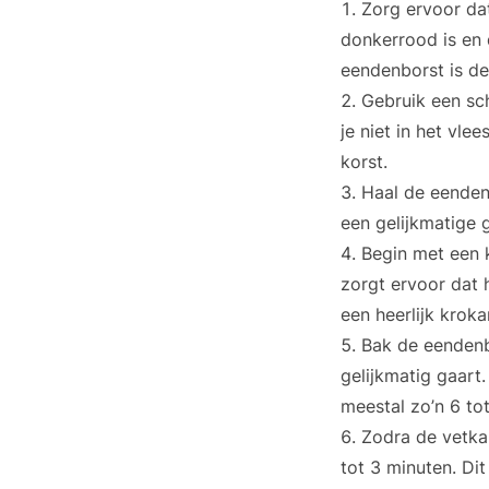
Zorg ervoor dat
donkerrood is en d
eendenborst is de
Gebruik een sch
je niet in het vle
korst.
Haal de eendenb
een gelijkmatige 
Begin met een 
zorgt ervoor dat h
een heerlijk kroka
Bak de eendenb
gelijkmatig gaart.
meestal zo’n 6 to
Zodra de vetka
tot 3 minuten. Di