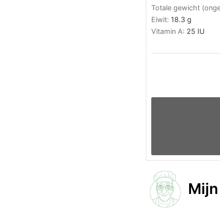
Totale gewicht (ong
Eiwit:
18.3
g
Vitamin A:
25
IU
Mijn