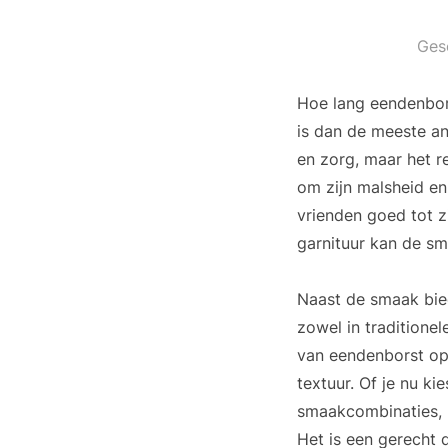
Ges
Hoe lang eendenbors
is dan de meeste a
en zorg, maar het r
om zijn malsheid en
vrienden goed tot z
garnituur kan de sm
Naast de smaak bie
zowel in traditione
van eendenborst op 
textuur. Of je nu k
smaakcombinaties, b
Het is een gerecht d