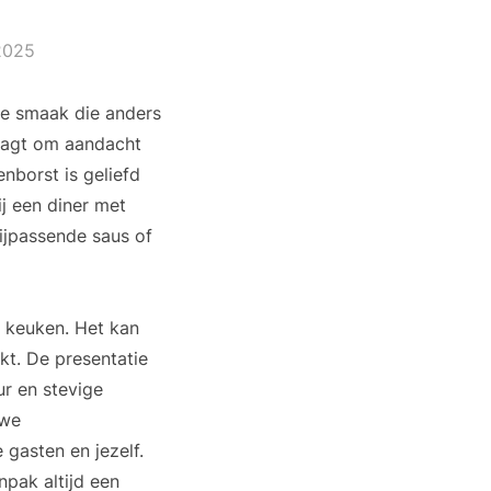
2025
le smaak die anders
aagt om aandacht
nborst is geliefd
ij een diner met
ijpassende saus of
 keuken. Het kan
kt. De presentatie
ur en stevige
uwe
gasten en jezelf.
npak altijd een