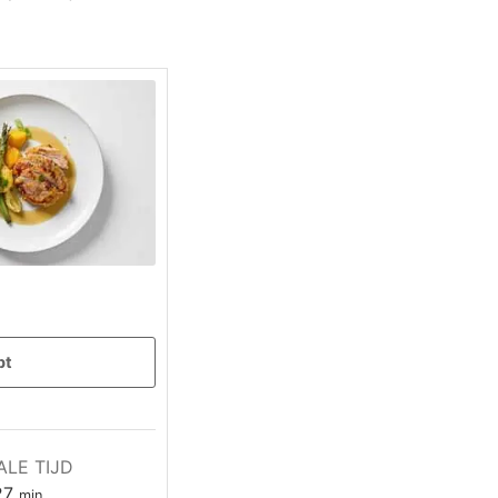
pt
ALE TIJD
minuten
27
min