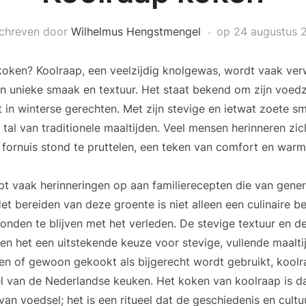
chreven door
Wilhelmus Hengstmengel
op
24 augustus 
koken? Koolraap, een veelzijdig knolgewas, wordt vaak ver
en unieke smaak en textuur. Het staat bekend om zijn voe
 in winterse gerechten. Met zijn stevige en ietwat zoete s
n tal van traditionele maaltijden. Veel mensen herinneren zi
 fornuis stond te pruttelen, een teken van comfort en warmt
t vaak herinneringen op aan familierecepten die van gener
et bereiden van deze groente is niet alleen een culinaire b
onden te blijven met het verleden. De stevige textuur en 
 het een uitstekende keuze voor stevige, vullende maaltij
en of gewoon gekookt als bijgerecht wordt gebruikt, koolra
el van de Nederlandse keuken. Het koken van koolraap is 
 van voedsel; het is een ritueel dat de geschiedenis en cult