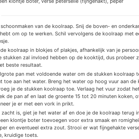
een klontje boter, verse peterselie (fijngehakt), peper
 schoonmaken van de koolraap. Snij de boven- en onderkan
 hebt om op te werken. Schil vervolgens de koolraap met ee
sje.
lde koolraap in blokjes of plakjes, afhankelijk van je persoo
e stukken zal invloed hebben op de kooktijd, dus probeer z
et beste resultaat.
lgrote pan met voldoende water om de stukken koolraap 
ut toe aan het water. Breng het water op hoog vuur aan de 
voeg je de stukken koolraap toe. Verlaag het vuur zodat he
Dek de pan af en laat de groente 15 tot 20 minuten koken, o
neer je er met een vork in prikt.
zacht is, giet je het water af en doe je de koolraap terug in
nu een klontje boter toevoegen voor extra smaak en romighe
r en eventueel extra zout. Strooi er wat fijngehakte verse
e, kruidige toets.