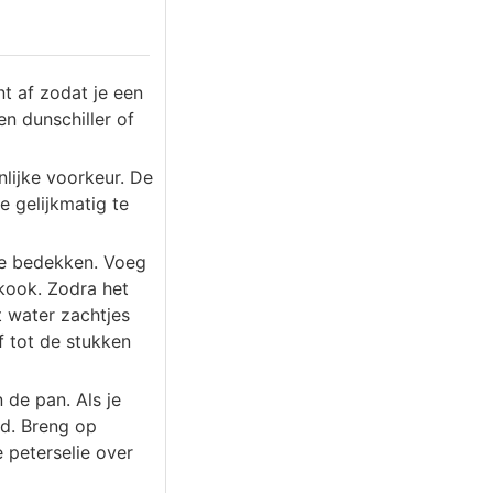
t af zodat je een
n dunschiller of
nlijke voorkeur. De
e gelijkmatig te
te bedekken. Voeg
kook. Zodra het
t water zachtjes
f tot de stukken
 de pan. Als je
id. Breng op
 peterselie over