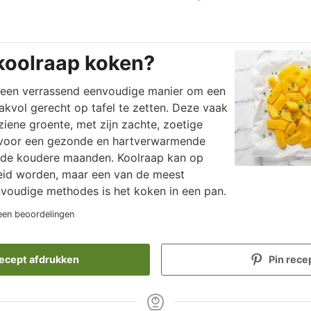
koolraap koken?
 een verrassend eenvoudige manier om een
vol gerecht op tafel te zetten. Deze vaak
iene groente, met zijn zachte, zoetige
 voor een gezonde en hartverwarmende
in de koudere maanden. Koolraap kan op
eid worden, maar een van de meest
nvoudige methodes is het koken in een pan.
en beoordelingen
ecept afdrukken
Pin rece