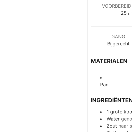
VOORBEREID
mi
25
m
GANG
Bijgerecht
MATERIALEN
Pan
INGREDIËNTE
1
grote koo
Water
geno
Zout
naar 