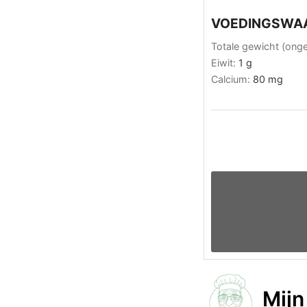
VOEDINGSWA
Totale gewicht (ong
Eiwit:
1
g
Calcium:
80
mg
Mijn