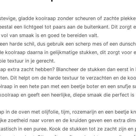
stevige, gladde koolraap zonder scheuren of zachte plekke
eestal een lichtgeel tot paars aan de buitenkant. Dit zorgt 
 vol van smaak is en goed te bereiden valt.
een harde schil, dus gebruik een scherp mes of een dunsch
de koolraap daarna in gelijkmatige stukken, dit zorgt voor 
e textuur in je gerecht.
raap extra zacht hebben? Blancheer de stukken dan eerst in
en. Dit helpt om de harde textuur te verzachten en de kook
lraap in een hete pan met een beetje boter en een snufje su
koolraap en geeft een heerlijke, diepe smaak die perfect is
p in de oven met olijfolie, tijm, rozemarijn en een beetje k
ijke zoetheid naar voren en de kruiden geven een extra di
tastisch in een puree. Kook de stukken tot ze zacht zijn en