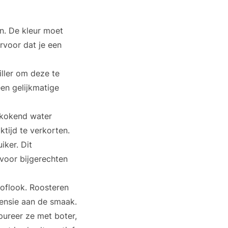
n. De kleur moet
ervoor dat je een
iller om deze te
een gelijkmatige
 kokend water
tijd te verkorten.
iker. Dit
 voor bijgerechten
noflook. Roosteren
mensie aan de smaak.
 pureer ze met boter,