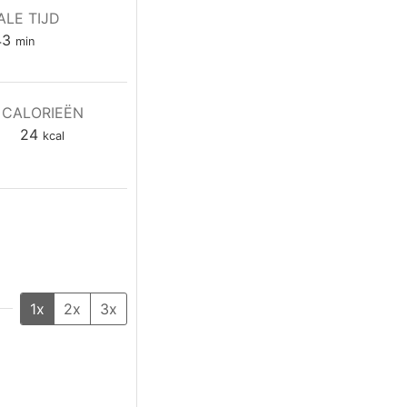
ALE TIJD
minuten
43
min
CALORIEËN
24
kcal
1x
2x
3x