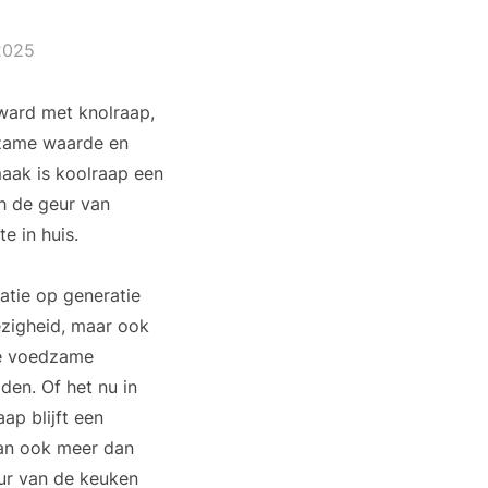
2025
ward met knolraap,
dzame waarde en
maak is koolraap een
ch de geur van
e in huis.
atie op generatie
ezigheid, maar ook
de voedzame
den. Of het nu in
ap blijft een
dan ook meer dan
uur van de keuken