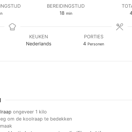
INGSTIJD
BEREIDINGSTIJD
TOT
nuten
minuten
18
in
min
KEUKEN
PORTIES
Nederlands
4
Personen
N
lraap
ongeveer 1 kilo
eg om de koolraap te bedekken
smaak