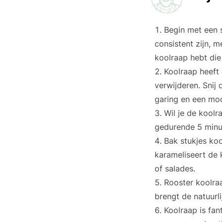
Begin met een 
consistent zijn, m
koolraap hebt die
Koolraap heeft 
verwijderen. Snij 
garing en een mooi
Wil je de kool
gedurende 5 minut
Bak stukjes koo
karameliseert de 
of salades.
Rooster koolraa
brengt de natuurl
Koolraap is fan