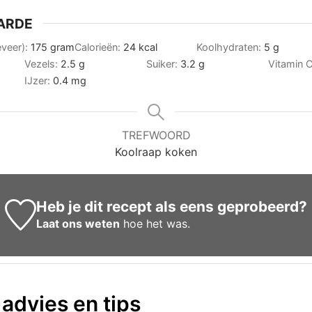
ARDE
eveer):
175
gram
Calorieën:
24
kcal
Koolhydraten:
5
g
Vezels:
2.5
g
Suiker:
3.2
g
Vitamin 
IJzer:
0.4
mg
TREFWOORD
Koolraap koken
Heb je dit recept als eens geprobeerd?
Laat ons weten
hoe het was.
 advies en tips