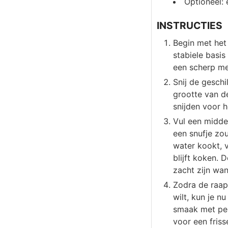
Optioneel: 
INSTRUCTIES
Begin met het
stabiele basis
een scherp me
Snij de geschi
grootte van d
snijden voor h
Vul een midde
een snufje zo
water kookt, 
blijft koken. 
zacht zijn wan
Zodra de raap 
wilt, kun je 
smaak met pepe
voor een friss