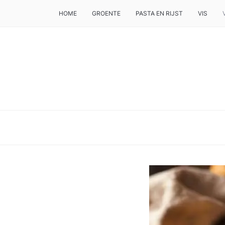
HOME
GROENTE
PASTA EN RIJST
VIS
DE BESTE TIPS VOOR JE, ALS JE IETS LEKKERS