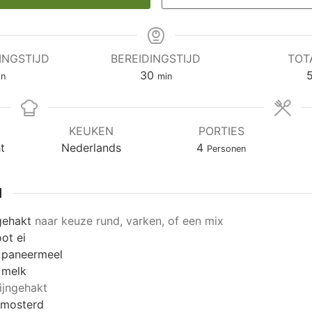
INGSTIJD
BEREIDINGSTIJD
TOT
nuten
minuten
30
in
min
KEUKEN
PORTIES
t
Nederlands
4
Personen
N
gehakt
naar keuze rund, varken, of een mix
ot ei
paneermeel
melk
fijngehakt
mosterd