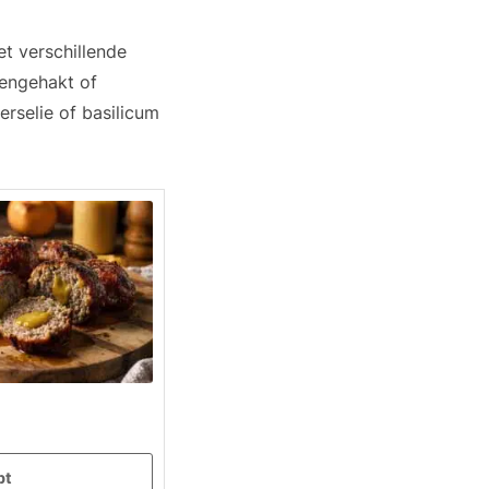
t verschillende
pengehakt of
erselie of basilicum
pt