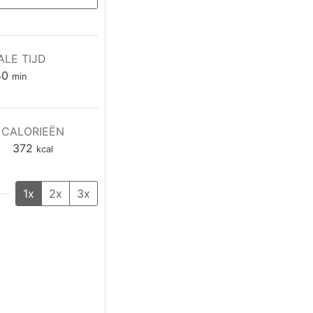
ALE TIJD
minuten
50
min
CALORIEËN
372
kcal
1x
2x
3x