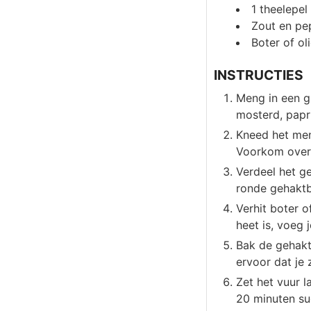
1
theelepel
Zout en pe
Boter of ol
INSTRUCTIES
Meng in een g
mosterd, papr
Kneed het meng
Voorkom overk
Verdeel het ge
ronde gehaktb
Verhit boter 
heet is, voeg 
Bak de gehakt
ervoor dat je 
Zet het vuur 
20 minuten su