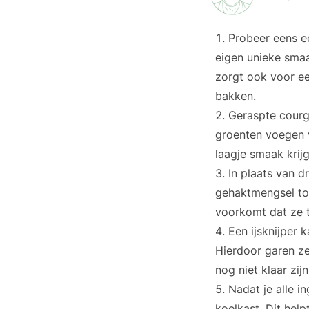
Probeer eens ee
eigen unieke smaa
zorgt ook voor ee
bakken.
Geraspte courg
groenten voegen v
laagje smaak krij
In plaats van d
gehaktmengsel toe
voorkomt dat ze t
Een ijsknijper 
Hierdoor garen ze
nog niet klaar zij
Nadat je alle i
koelkast. Dit hel