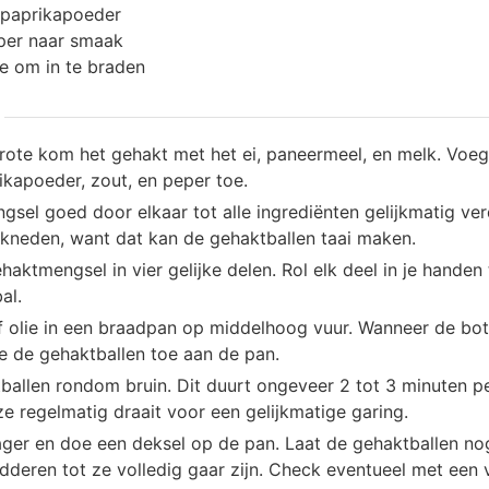
paprikapoeder
per naar smaak
ie om in te braden
rote kom het gehakt met het ei, paneermeel, en melk. Voeg 
ikapoeder, zout, en peper toe.
sel goed door elkaar tot alle ingrediënten gelijkmatig verd
neden, want dat kan de gehaktballen taai maken.
haktmengsel in vier gelijke delen. Rol elk deel in je handen
al.
of olie in een braadpan op middelhoog vuur. Wanneer de bo
je de gehaktballen toe aan de pan.
ballen rondom bruin. Dit duurt ongeveer 2 tot 3 minuten pe
ze regelmatig draait voor een gelijkmatige garing.
lager en doe een deksel op de pan. Laat de gehaktballen no
dderen tot ze volledig gaar zijn. Check eventueel met een