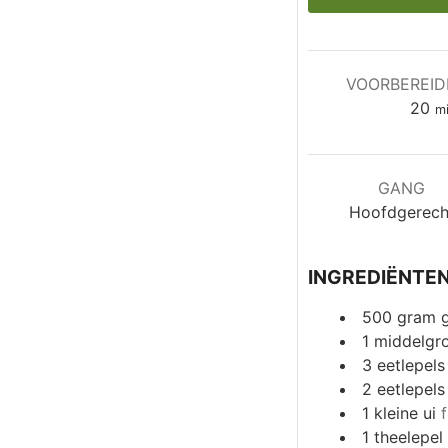
VOORBEREID
mi
20
m
GANG
Hoofdgerech
INGREDIËNTE
500
gram
1
middelgro
3
eetlepels
2
eetlepels
1
kleine ui
1
theelepel