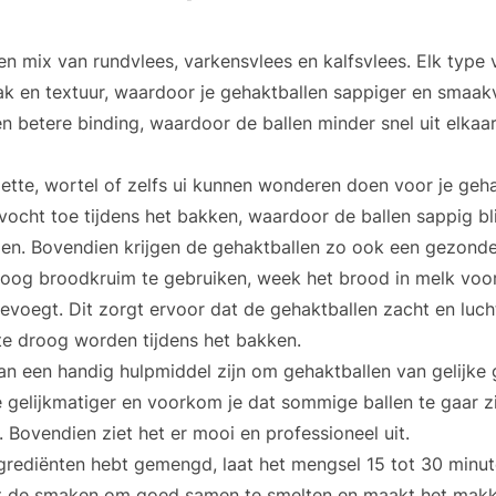
n mix van rundvlees, varkensvlees en kalfsvlees. Elk type v
k en textuur, waardoor je gehaktballen sappiger en smaakv
n betere binding, waardoor de ballen minder snel uit elkaar 
ette, wortel of zelfs ui kunnen wonderen doen voor je geha
ocht toe tijdens het bakken, waardoor de ballen sappig bli
gen. Bovendien krijgen de gehaktballen zo ook een gezonde
roog broodkruim te gebruiken, week het brood in melk voor
voegt. Dit zorgt ervoor dat de gehaktballen zacht en luchti
e droog worden tijdens het bakken.
kan een handig hulpmiddel zijn om gehaktballen van gelijke
 gelijkmatiger en voorkom je dat sommige ballen te gaar zij
n. Bovendien ziet het er mooi en professioneel uit.
ngrediënten hebt gemengd, laat het mengsel 15 tot 30 minut
pt de smaken om goed samen te smelten en maakt het makke