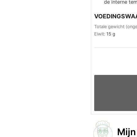
de interne te
VOEDINGSWA
Totale gewicht (ong
Eiwit:
15
g
Mijn