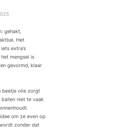
2025
: gehakt,
aktbal. Het
ets extra’s
 het mengsel is
len gevormd, klaar
beetje olie zorgt
ballen niet te vaak
binnenhoudt.
d idee om ze even op
 wordt zonder dat