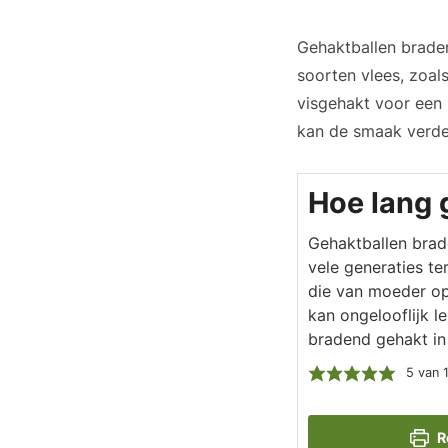
Gehaktballen braden
soorten vlees, zoal
visgehakt voor een 
kan de smaak verder
Hoe lang 
Gehaktballen brade
vele generaties te
die van moeder op
kan ongelooflijk l
bradend gehakt in
5
van 
R