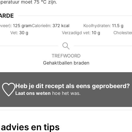
mperatuur moet 75 °C zijn.
ARDE
eveer):
125
gram
Calorieën:
372
kcal
Koolhydraten:
11.5
g
Vet:
30
g
Verzadigd vet:
10
g
Choleste
TREFWOORD
Gehaktballen braden
Heb je dit recept als eens geprobeerd?
Laat ons weten
hoe het was.
 advies en tips