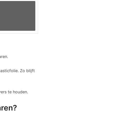
aren.
ticfolie. Zo blijft
vers te houden.
aren?