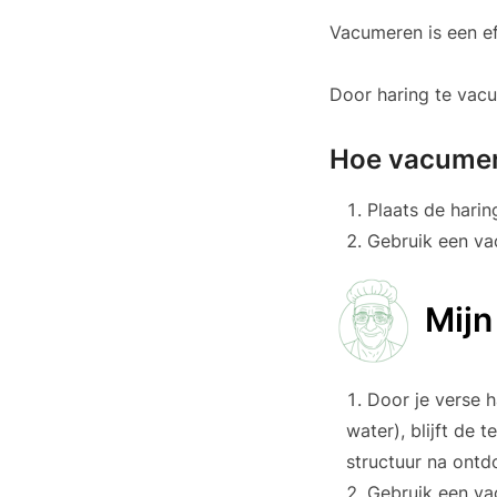
Vacumeren is een e
Door haring te vacum
Hoe vacume
Plaats de hari
Gebruik een va
Mijn
Door je verse h
water), blijft de
structuur na ontd
Gebruik een va