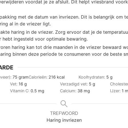
erwijderen voordat je ze afsluit. Dit helpt vriesbrand voo
rpakking met de datum van invriezen. Dit is belangrijk om 
ng al in de vriezer ligt.
akte haring in de vriezer. Zorg ervoor dat je de temperatuu
r hebt ingesteld voor optimale bewaring.
roren haring kan tot drie maanden in de vriezer bewaard wo
aring binnen deze periode te consumeren voor de beste sm
ARDE
eveer):
75
gram
Calorieën:
216
kcal
Koolhydraten:
5
g
Vet:
16
g
Verzadigd vet:
5
g
Choleste
Vitamin C:
0.5
mg
Calcium:
38
mg
IJzer:
1
m
TREFWOORD
Haring invriezen