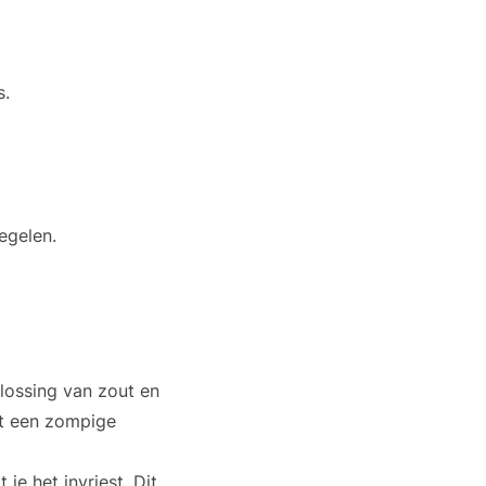
s.
egelen.
lossing van zout en
et een zompige
e het invriest. Dit