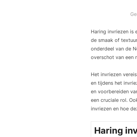
Ge
Haring invriezen is
de smaak of textuur
onderdeel van de Ne
overschot van een m
Het invriezen verei
en tijdens het invri
en voorbereiden van
een cruciale rol. O
invriezen en hoe de
Haring in