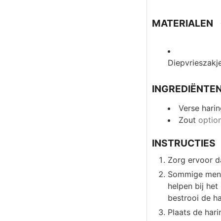
MATERIALEN
Diepvrieszakj
INGREDIËNTE
Verse hari
Zout
optio
INSTRUCTIES
Zorg ervoor da
Sommige mense
helpen bij het
bestrooi de ha
Plaats de hari