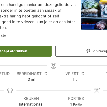
s een handige manier om deze geliefde vis
 zonder in te boeten aan smaak of
 extra haring hebt gekocht of zelf
goed in te vriezen, kun je er op een later
ten.
1 stem
ecept afdrukken
Pin rece
STIJD
BEREIDINGSTIJD
VRIESTIJD
en
minuten
dag
0
1
min
d
KEUKEN
PORTIES
Internationaal
1
Portie