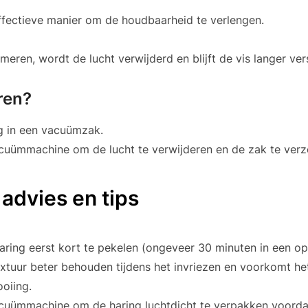
ffectieve manier om de houdbaarheid te verlengen.
eren, wordt de lucht verwijderd en blijft de vis langer ver
ren?
ng in een vacuümzak.
cuümmachine om de lucht te verwijderen en de zak te verz
 advies en tips
aring eerst kort te pekelen (ongeveer 30 minuten in een op
 textuur beter behouden tijdens het invriezen en voorkomt h
ooiing.
cuümmachine om de haring luchtdicht te verpakken voordat j