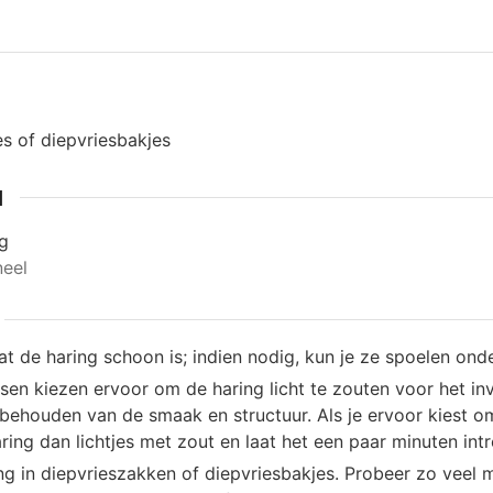
es of diepvriesbakjes
N
ng
neel
t de haring schoon is; indien nodig, kun je ze spoelen ond
n kiezen ervoor om de haring licht te zouten voor het inv
 behouden van de smaak en structuur. Als je ervoor kiest o
ring dan lichtjes met zout en laat het een paar minuten int
ng in diepvrieszakken of diepvriesbakjes. Probeer zo veel mo