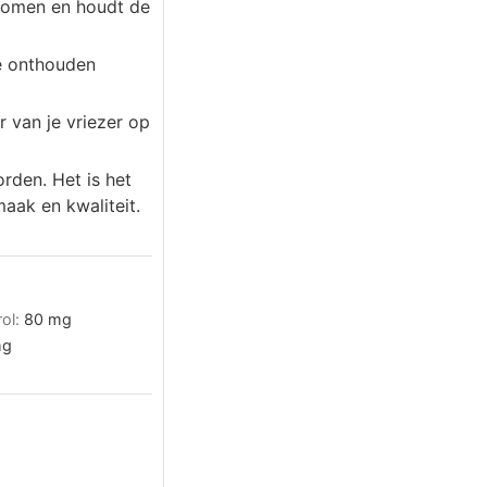
rkomen en houdt de
te onthouden
r van je vriezer op
rden. Het is het
aak en kwaliteit.
rol:
80
mg
g