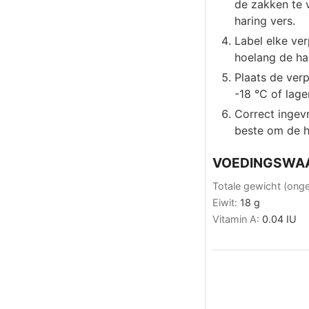
de zakken te v
haring vers.
Label elke ve
hoelang de hari
Plaats de verp
-18 °C of lage
Correct ingev
beste om de h
VOEDINGSWA
Totale gewicht (ong
Eiwit:
18
g
Vitamin A:
0.04
IU