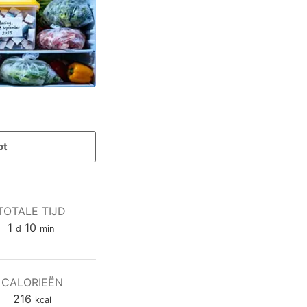
pt
TOTALE TIJD
dag
minuten
1
10
d
min
CALORIEËN
216
kcal