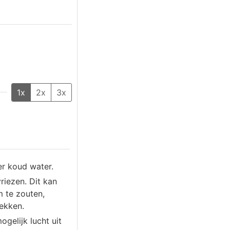
1x
2x
3x
er koud water.
riezen. Dit kan
m te zouten,
rekken.
gelijk lucht uit