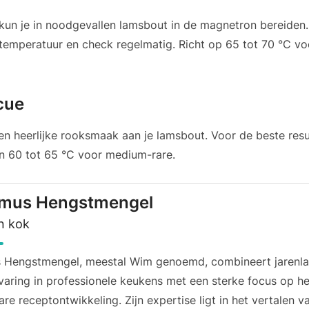
 kun je in noodgevallen lamsbout in de magnetron bereiden
 temperatuur en check regelmatig. Richt op 65 tot 70 °C v
cue
n heerlijke rooksmaak aan je lamsbout. Voor de beste resu
n 60 tot 65 °C voor medium-rare.
lmus Hengstmengel
n kok
s Hengstmengel, meestal Wim genoemd, combineert jarenl
rvaring in professionele keukens met een sterke focus op h
re receptontwikkeling. Zijn expertise ligt in het vertalen v