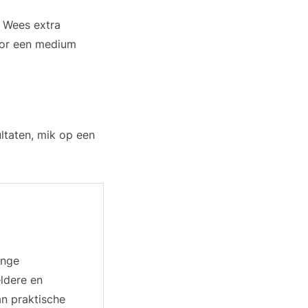
. Wees extra
oor een medium
ltaten, mik op een
ange
eldere en
an praktische