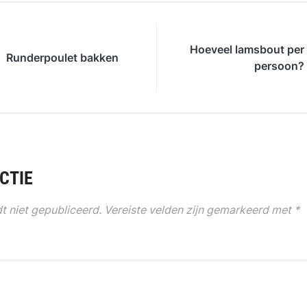
Hoeveel lamsbout per
Runderpoulet bakken
persoon?
CTIE
t niet gepubliceerd.
Vereiste velden zijn gemarkeerd met
*