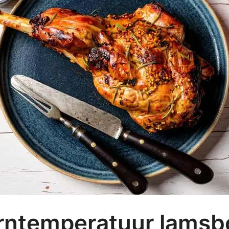
rntemperatuur lamsb