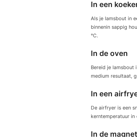
In een koek
Als je lamsbout in e
binnenin sappig ho
°C.
In de oven
Bereid je lamsbout 
medium resultaat, g
In een airfry
De airfryer is een 
kerntemperatuur in
In de magne