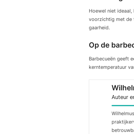
Hoewel niet ideaal,
voorzichtig met de
gaarheid.
Op de barbe
Barbecueën geeft ee
kerntemperatuur va
Wilhe
Auteur e
Wilhelmu
praktijke
betrouwba