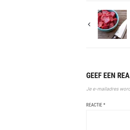
GEEF EEN REA
Je e-mailadres word
REACTIE
*