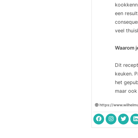
kookkenni
een resul
consequen
veel thuis
Waarom je
Dit recep
keuken. P
het gepub
maar ook 
https://www.wilhelm