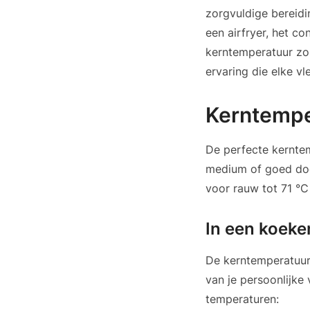
zorgvuldige bereidin
een airfryer, het co
kerntemperatuur zor
ervaring die elke vl
Kerntemp
De perfecte kerntem
medium of goed doo
voor rauw tot 71 °
In een koek
De kerntemperatuur
van je persoonlijke
temperaturen: