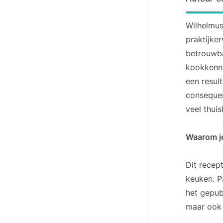
Wilhelmu
praktijke
betrouwba
kookkenni
een resul
consequen
veel thuis
Waarom je
Dit recep
keuken. P
het gepub
maar ook 