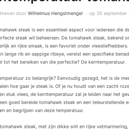
hreven door
Wilhelmus Hengstmengel
op
30 september
ahawk steak is een essentieel aspect voor iedereen die d
erfecte steak wil beheersen. De tomahawk steak, bekend o
lijk en rijke smaak, is een favoriet onder vleesliefhebbers
n lange rib en sappige ribeye, vereist een specifieke benad
l tot het bereiken van die perfectie? De kerntemperatuur.
emperatuur zo belangrijk? Eenvoudig gezegd, het is de me
alen hoe gaar je steak is. Of je nu houdt van een zacht ro
 stuk vlees, de kerntemperatuur zal je leiden naar het gew
 een goed bereide tomahawk steak en een teleurstellende er
en en begrijpen van deze temperatuur.
tomahawk steak, met zijn dikke snit en rijke vetmarmering