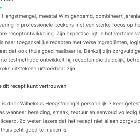
s Hengstmengel, meestal Wim genoemd, combineert jarenl
rvaring in professionele keukens met een sterke focus op h
re receptontwikkeling. Zijn expertise ligt in het vertalen v
s naar toegankelijke recepten met verse ingrediënten, log
taat dat ook thuis goed haalbaar is. Dankzij zijn zorgvuldig
te testmethode ontwikkelt hij recepten die duidelijk, bet
koks uitstekend uitvoerbaar zijn.
 dit recept kunt vertrouwen
t is door Wilhelmus Hengstmengel persoonlijk 3 keer getest 
as wanneer bereiding, smaak, textuur en eenvoud volledig
liceerd. Zo weten lezers dat het recept niet alleen zorgvuld
thuis echt goed te maken is.