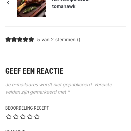
tomahawk
5 van 2 stemmen (
)
GEEF EEN REACTIE
Je e-mailadres wordt niet gepubliceerd.
Vereiste
velden zijn gemarkeerd met
*
BEOORDELING RECEPT