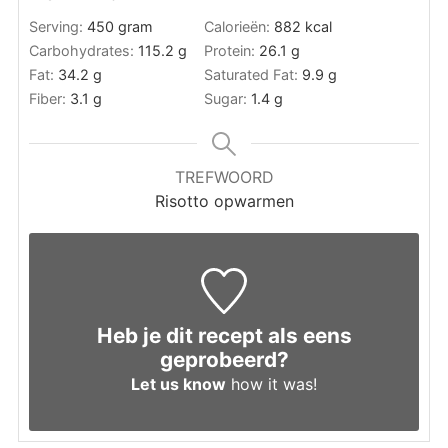
Serving:
450
gram
Calorieën:
882
kcal
Carbohydrates:
115.2
g
Protein:
26.1
g
Fat:
34.2
g
Saturated Fat:
9.9
g
Fiber:
3.1
g
Sugar:
1.4
g
TREFWOORD
Risotto opwarmen
Heb je dit recept als eens
geprobeerd?
Let us know
how it was!