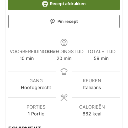
Recept afdrukken
Pin recept
VOORBEREIDINGSTIJD
BEREIDINGSTIJD
TOTALE TIJD
minuten
minuten
minuten
10
min
20
min
59
min
GANG
KEUKEN
Hoofdgerecht
Italiaans
PORTIES
CALORIEËN
1
Portie
882
kcal