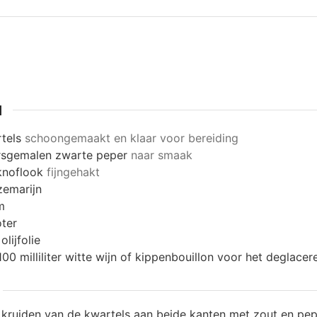
N
tels
schoongemaakt en klaar voor bereiding
rsgemalen zwarte peper
naar smaak
knoflook
fijngehakt
zemarijn
m
ter
olijfolie
100 milliliter witte wijn of kippenbouillon voor het deglacer
 kruiden van de kwartels aan beide kanten met zout en pep