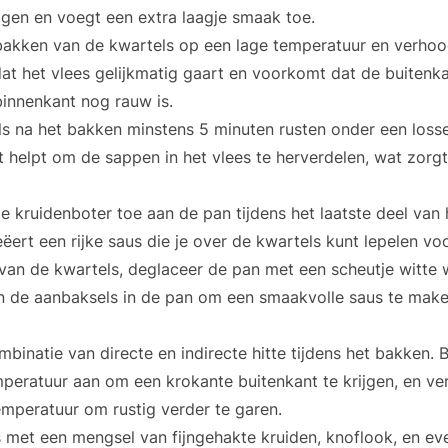
ogen en voegt een extra laagje smaak toe.
bakken van de kwartels op een lage temperatuur en verhoog
dat het vlees gelijkmatig gaart en voorkomt dat de buitenka
binnenkant nog rauw is.
ls na het bakken minstens 5 minuten rusten onder een losse
it helpt om de sappen in het vlees te herverdelen, wat zorg
e kruidenboter toe aan de pan tijdens het laatste deel van
eëert een rijke saus die je over de kwartels kunt lepelen vo
an de kwartels, deglaceer de pan met een scheutje witte w
 de aanbaksels in de pan om een smaakvolle saus te maken
binatie van directe en indirecte hitte tijdens het bakken. 
peratuur aan om een krokante buitenkant te krijgen, en ve
emperatuur om rustig verder te garen.
 met een mengsel van fijngehakte kruiden, knoflook, en ev