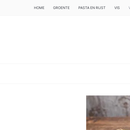
HOME
GROENTE
PASTA EN RIJST
VIS
DE BESTE TIPS VOOR JE, ALS JE IETS LEKKERS