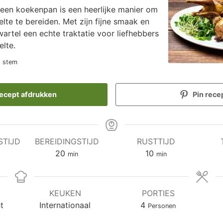
 een koekenpan is een heerlijke manier om
elte te bereiden. Met zijn fijne smaak en
wartel een echte traktatie voor liefhebbers
lte.
1 stem
ecept afdrukken
Pin rece
STIJD
BEREIDINGSTIJD
RUSTTIJD
en
minuten
minuten
20
10
min
min
KEUKEN
PORTIES
t
Internationaal
4
Personen