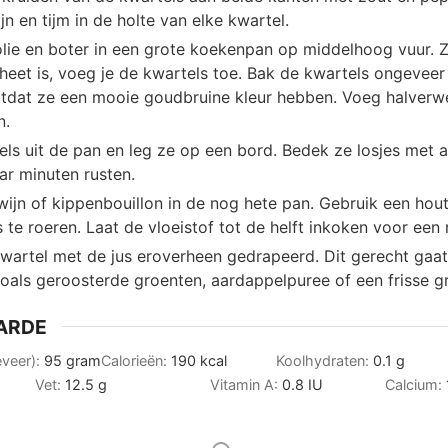
jn en tijm in de holte van elke kwartel.
folie en boter in een grote koekenpan op middelhoog vuur. 
heet is, voeg je de kwartels toe. Bak de kwartels ongeveer
totdat ze een mooie goudbruine kleur hebben. Voeg halver
n.
els uit de pan en leg ze op een bord. Bedek ze losjes met a
ar minuten rusten.
wijn of kippenbouillon in de nog hete pan. Gebruik een hou
 te roeren. Laat de vloeistof tot de helft inkoken voor een r
kwartel met de jus eroverheen gedrapeerd. Dit gerecht ga
zoals geroosterde groenten, aardappelpuree of een frisse g
ARDE
eveer):
95
gram
Calorieën:
190
kcal
Koolhydraten:
0.1
g
Vet:
12.5
g
Vitamin A:
0.8
IU
Calcium: