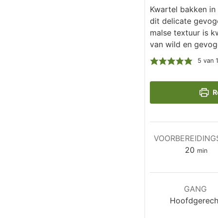
Kwartel bakken in
dit delicate gevog
malse textuur is k
van wild en gevoge
5
van 
R
VOORBEREIDING
minut
20
min
GANG
Hoofdgerech