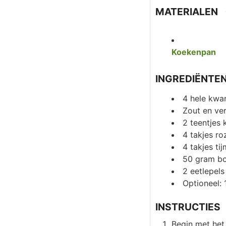
MATERIALEN
Koekenpan
INGREDIËNTE
4
hele kwar
Zout en ve
2
teentjes 
4
takjes ro
4
takjes tij
50
gram
bo
2
eetlepels
Optioneel: 
INSTRUCTIES
Begin met het