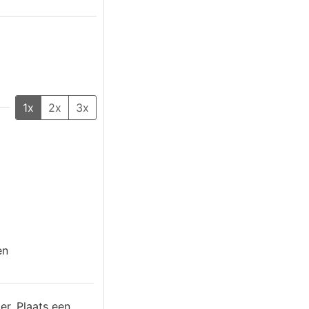
1x
2x
3x
en
er. Plaats een