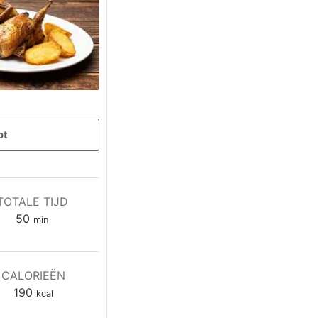
pt
TOTALE TIJD
minuten
50
min
CALORIEËN
190
kcal