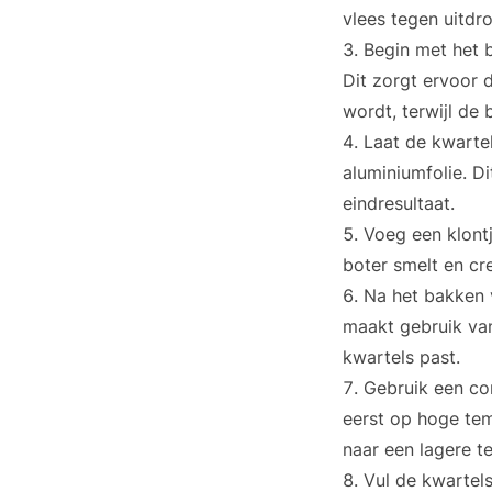
vlees tegen uitdr
Begin met het 
Dit zorgt ervoor 
wordt, terwijl de 
Laat de kwarte
aluminiumfolie. D
eindresultaat.
Voeg een klontj
boter smelt en cr
Na het bakken v
maakt gebruik van
kwartels past.
Gebruik een com
eerst op hoge tem
naar een lagere t
Vul de kwartels