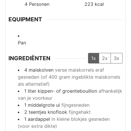
4
Personen
223
kcal
EQUIPMENT
Pan
INGREDIËNTEN
1x
2x
3x
4
maiskolven
verse maiskorrels eraf
gesneden (of 400 gram ingeblikte maiskorrels
als alternatief)
1
liter
kippen- of groentebouillon
afhankelijk
van je voorkeur
1
middelgrote ui
fijngesneden
2
teentjes knoflook
fijngehakt
1
aardappel
in kleine blokjes gesneden
(voor extra dikte)