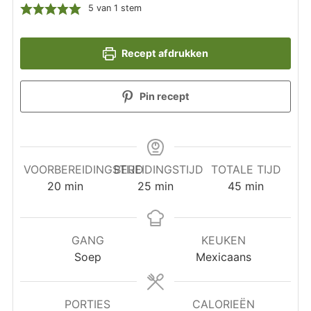
5
van 1 stem
Recept afdrukken
Pin recept
VOORBEREIDINGSTIJD
BEREIDINGSTIJD
TOTALE TIJD
minuten
minuten
minuten
20
min
25
min
45
min
GANG
KEUKEN
Soep
Mexicaans
PORTIES
CALORIEËN