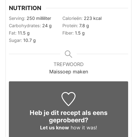
NUTRITION
Serving:
250
milliliter
Calorieën:
223
kcal
Carbohydrates:
24
g
Protein:
7.8
g
Fat:
11.5
g
Fiber:
1.5
g
Sugar:
10.7
g
TREFWOORD
Maissoep maken
Heb je dit recept als eens
geprobeerd?
Let us know
how it was!