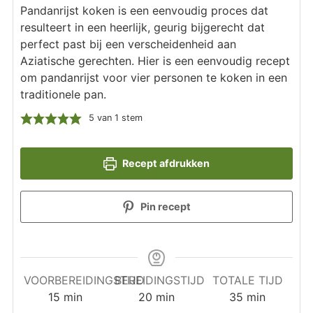
Pandanrijst koken is een eenvoudig proces dat
resulteert in een heerlijk, geurig bijgerecht dat
perfect past bij een verscheidenheid aan
Aziatische gerechten. Hier is een eenvoudig recept
om pandanrijst voor vier personen te koken in een
traditionele pan.
5
van 1 stem
Recept afdrukken
Pin recept
VOORBEREIDINGSTIJD
BEREIDINGSTIJD
TOTALE TIJD
minuten
minuten
minuten
15
min
20
min
35
min