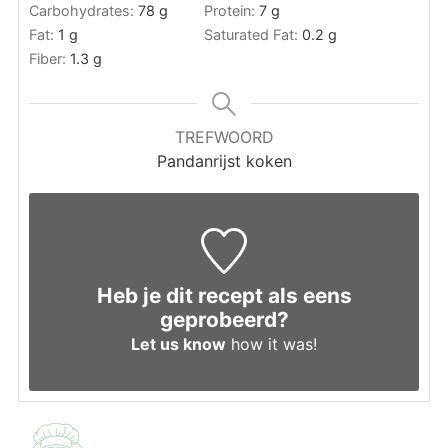
Carbohydrates:
78
g
Protein:
7
g
Fat:
1
g
Saturated Fat:
0.2
g
Fiber:
1.3
g
TREFWOORD
Pandanrijst koken
Heb je dit recept als eens
geprobeerd?
Let us know
how it was!