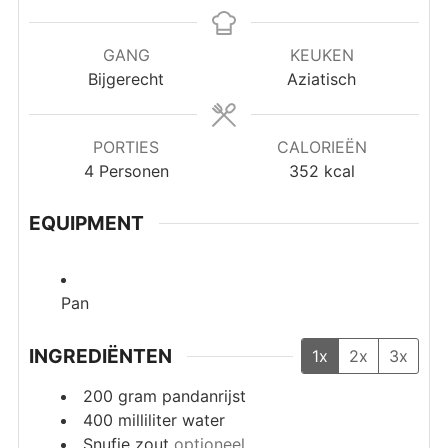
GANG
KEUKEN
Bijgerecht
Aziatisch
PORTIES
CALORIEËN
4
Personen
352
kcal
EQUIPMENT
Pan
INGREDIËNTEN
1x
2x
3x
200
gram
pandanrijst
400
milliliter
water
Snufje
zout
optioneel