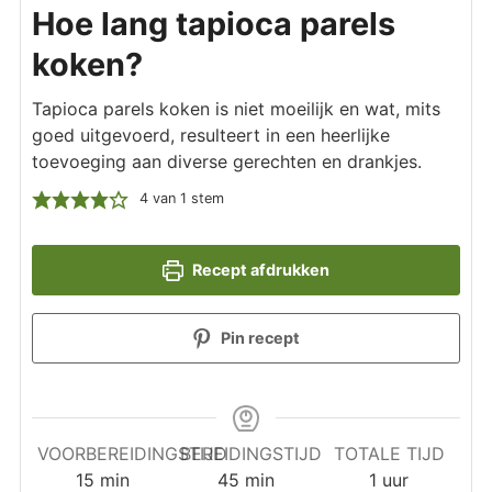
Hoe lang tapioca parels
koken?
Tapioca parels koken is niet moeilijk en wat, mits
goed uitgevoerd, resulteert in een heerlijke
toevoeging aan diverse gerechten en drankjes.
4
van 1 stem
Recept afdrukken
Pin recept
VOORBEREIDINGSTIJD
BEREIDINGSTIJD
TOTALE TIJD
minuten
minuten
uur
15
min
45
min
1
uur